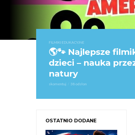
FILMIKI EDUKACYJNE
🌎🐾 Najlepsze film
dzieci – nauka prze
natury
skomentuj
38 odsłon
OSTATNIO DODANE