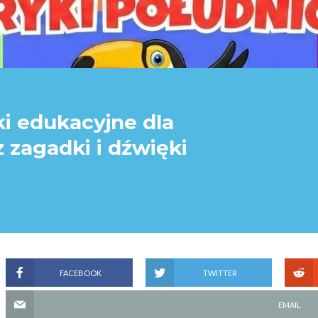
iki edukacyjne dla
z zagadki i dźwięki
FACEBOOK
TWITTER
EMAIL