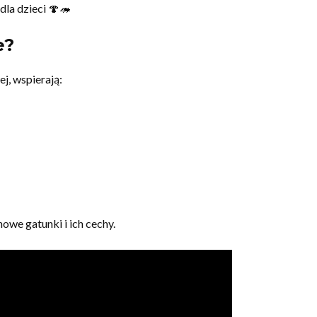
 dla dzieci 🍄🦔
e?
j, wspierają:
nowe gatunki i ich cechy.