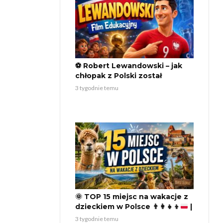
⚽ Robert Lewandowski – jak
chłopak z Polski został
legendą światowego futbolu?
3 tygodnie temu
🏆
🌞
TOP 15 miejsc na wakacje z
dzieckiem w Polsce
👨‍👩‍👧‍👦
|
Nieoczywiste pomysły na
3 tygodnie temu