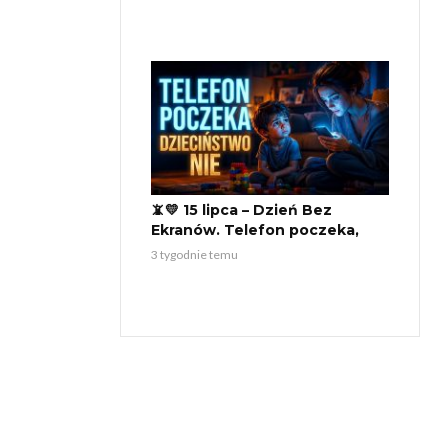
rodzinny wyjazd
📵💛 15 lipca – Dzień Bez
Ekranów. Telefon poczeka,
dzieciństwo nie 👶❤️
3 tygodnie temu