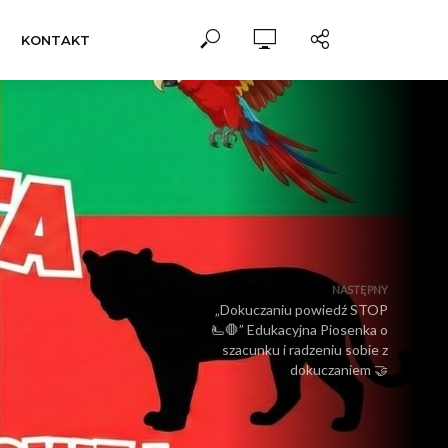
KONTAKT
NASTĘPNY
„Dokuczaniu powiedź STOP
🫷🛑” Edukacyjna Piosenka o
szacunku i radzeniu sobie z
dokuczaniem 🤝