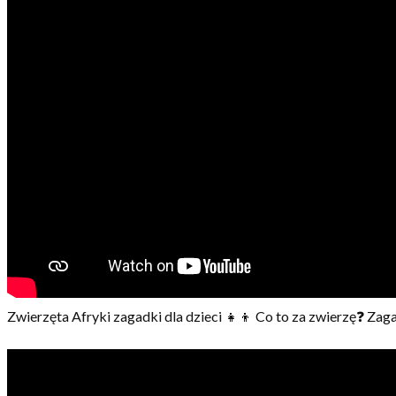
Zwierzęta Afryki zagadki dla dzieci 👧👦 Co to za zwierzę❓ Zag