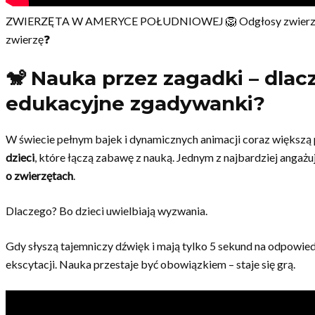
ZWIERZĘTA W AMERYCE POŁUDNIOWEJ 🦁 Odgłosy zwierząt A
zwierzę❓
🐒 Nauka przez zagadki – dlac
edukacyjne zgadywanki?
W świecie pełnym bajek i dynamicznych animacji coraz większ
dzieci
, które łączą zabawę z nauką. Jednym z najbardziej angaż
o zwierzętach
.
Dlaczego? Bo dzieci uwielbiają wyzwania.
Gdy słyszą tajemniczy dźwięk i mają tylko 5 sekund na odpowiedź
ekscytacji. Nauka przestaje być obowiązkiem – staje się grą.