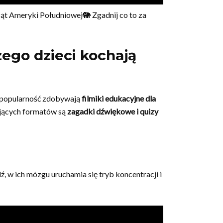
meryki Południowej🐘 Zgadnij co to za
zego dzieci kochają
ą popularność zdobywają
filmiki edukacyjne dla
ujących formatów są
zagadki dźwiękowe i quizy
, w ich mózgu uruchamia się tryb koncentracji i