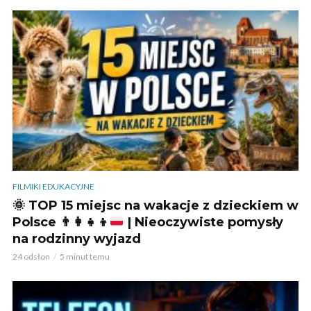
FILMIKI EDUKACYJNE
🌞
TOP 15 miejsc na wakacje z dzieckiem w
Polsce
👨‍👩‍👧‍👦
| Nieoczywiste pomysły
na rodzinny wyjazd
24 odsłon
5 minut temu