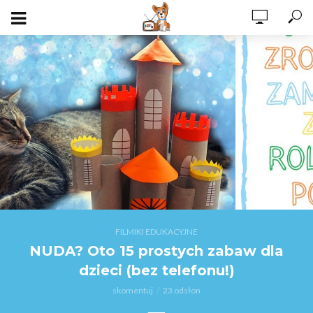
FILMIKI EDUKACYJNE
NUDA? Oto 15 prostych zabaw dla
dzieci (bez telefonu!)
skomentuj
23 odsłon