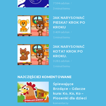
7 594 odsłon
3 minut temu
JAK NARYSOWAĆ
PIESKA? KROK PO
KROKU
3 409 odsłon
1 minut temu
JAK NARYSOWAĆ
KOTA? KROK PO
KROKU.
3 281 odsłon
1 minut temu
NAJCZĘŚCIEJ KOMENTOWANE
Śpiewające
Brzdące – Gdacze
kura: Ko, Ko, Ko –
Piosenki dla dzieci
komentarzy