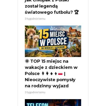
został legendą
światowego futbolu? 🏆
3 tygodnie temu
🌞
TOP 15 miejsc na
wakacje z dzieckiem w
Polsce
👨‍👩‍👧‍👦
|
Nieoczywiste pomysły
na rodzinny wyjazd
3 tygodnie temu