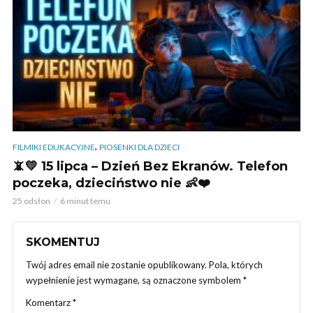
,
FILMIKI EDUKACYJNE
PIOSENKI DLA DZIECI
📵💛 15 lipca – Dzień Bez Ekranów. Telefon
poczeka, dzieciństwo nie 👶❤️
25 odsłon
6 minut temu
SKOMENTUJ
Twój adres email nie zostanie opublikowany.
Pola, których
wypełnienie jest wymagane, są oznaczone symbolem
*
Komentarz
*