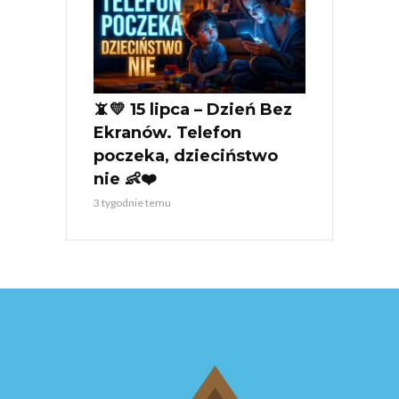
📵💛 15 lipca – Dzień Bez
Ekranów. Telefon
poczeka, dzieciństwo
nie 👶❤️
3 tygodnie temu