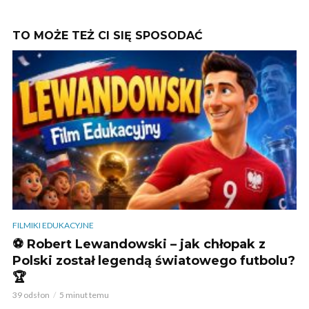
TO MOŻE TEŻ CI SIĘ SPOSODAĆ
FILMIKI EDUKACYJNE
⚽ Robert Lewandowski – jak chłopak z
Polski został legendą światowego futbolu?
🏆
39 odsłon
5 minut temu