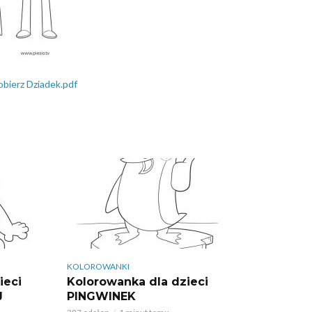
obierz Dziadek.pdf
KOLOROWANKI
ieci
Kolorowanka dla dzieci
J
PINGWINEK