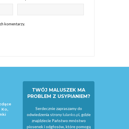
ych komentarzy.
TWÓJ MALUSZEK MA
PROBLEM Z USYPIANIEM?
zdące
Serdecznie zapraszamy do
 Ko,
nki
odwiedzenia strony
lulanko.pl
, gdzie
znajdziecie Państwo mnóstwo
piosenek i odgłosów, które pomogą