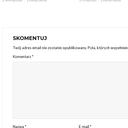
2 494 odsłon
1 minut temu
570 odsłon
1 minut temu
SKOMENTUJ
Twój adres email nie zostanie opublikowany.
Pola, których wypełnie
Komentarz
*
Nazwa
*
E-mail
*