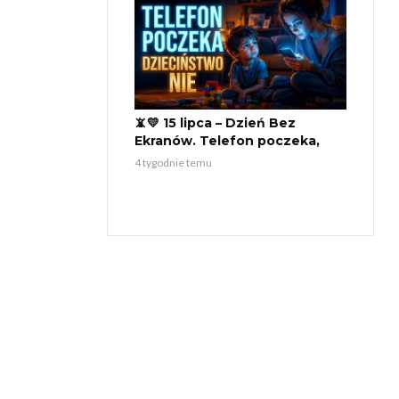
📵💛 15 lipca – Dzień Bez
Ekranów. Telefon poczeka,
dzieciństwo nie 👶❤️
4 tygodnie temu