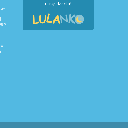
usnąć dziecku!
a-
|
|
ngs
RA
a