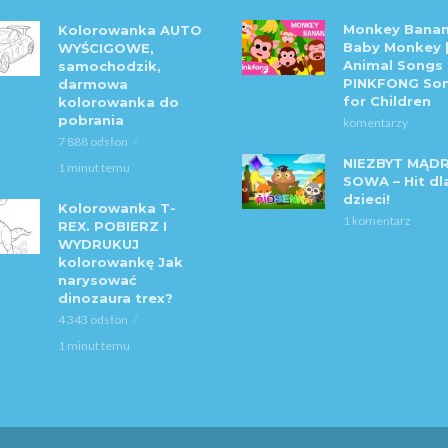
Monkey Banan
Kolorowanka AUTO
Baby Monkey 
WYŚCIGOWE,
Animal Songs 
samochodzik,
PINKFONG So
darmowa
for Children
kolorowanka do
pobrania
komentarzy
7 888 odsłon
NIEZBYT MĄD
1 minut temu
SOWA – Hit dl
dzieci!
Kolorowanka T-
1 komentarz
REX. POBIERZ I
WYDRUKUJ
kolorowankę Jak
narysować
dinozaura trex?
4 343 odsłon
1 minut temu