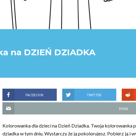
rka na DZIEŃ DZIADKA
FACEBOOK
TWITTER
EMAIL
Kolorowanka dla dzieci na Dzień Dziadka. Twoja kolorowanka p
dziadka w tym dniu. Wystarczy że ją pokolorujesz. Pobierz ją i w