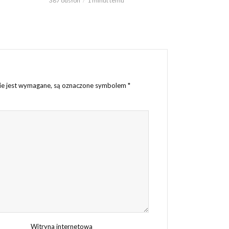
387 odsłon
1 minut temu
nie jest wymagane, są oznaczone symbolem
*
Witryna internetowa