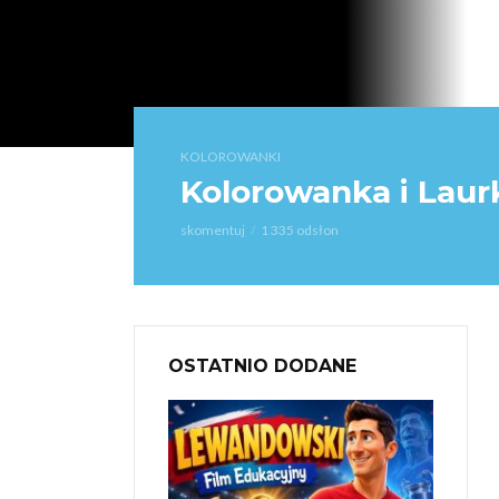
KOLOROWANKI
Kolorowanka i Lau
skomentuj
1 335 odsłon
OSTATNIO DODANE