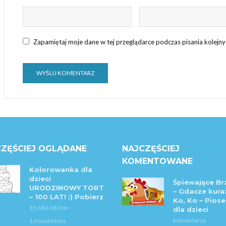
Zapamiętaj moje dane w tej przeglądarce podczas pisania kolejn
ZĘŚCIEJ OGLĄDANE
NAJCZĘŚCIEJ
KOMENTOWANE
Kolorowanka dla
dzieci
Śpiewające Br
URODZINOWY TORT
– Gdacze kura:
– 100 LAT! :) Pobierz
Ko, Ko – Piose
15 680 odsłon
dla dzieci
komentarzy
1 minut temu