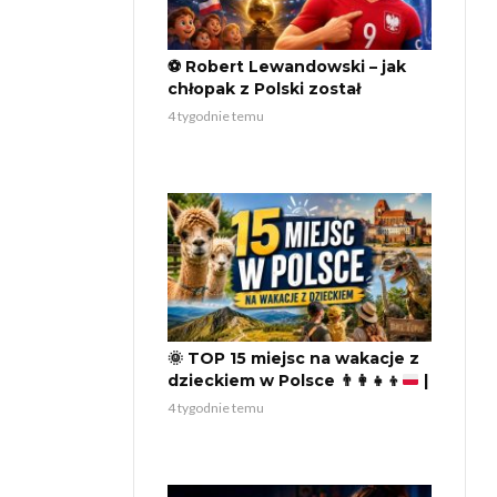
⚽ Robert Lewandowski – jak
chłopak z Polski został
legendą światowego futbolu?
4 tygodnie temu
🏆
🌞
TOP 15 miejsc na wakacje z
dzieckiem w Polsce
👨‍👩‍👧‍👦
|
Nieoczywiste pomysły na
4 tygodnie temu
rodzinny wyjazd