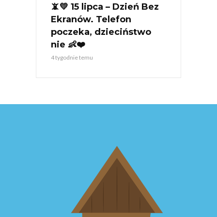
📵💛 15 lipca – Dzień Bez
Ekranów. Telefon
poczeka, dzieciństwo
nie 👶❤️
4 tygodnie temu