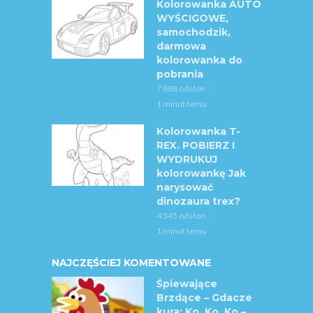
Kolorowanka AUTO
WYŚCIGOWE,
samochodzik,
darmowa
kolorowanka do
pobrania
7 888 odsłon
1 minut temu
Kolorowanka T-
REX. POBIERZ I
WYDRUKUJ
kolorowankę Jak
narysować
dinozaura trex?
4 345 odsłon
1 minut temu
NAJCZĘŚCIEJ KOMENTOWANE
Śpiewające
Brzdące – Gdacze
kura: Ko, Ko, Ko –