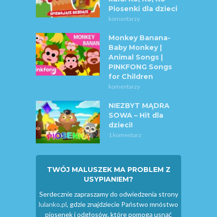
Piosenki dla dzieci
komentarzy
Monkey Banana-
Baby Monkey |
Animal Songs |
PINKFONG Songs
for Children
komentarzy
NIEZBYT MĄDRA
SOWA – Hit dla
dzieci!
1 komentarz
TWÓJ MALUSZEK MA PROBLEM Z
USYPIANIEM?
Serdecznie zapraszamy do odwiedzenia strony
lulanko.pl
, gdzie znajdziecie Państwo mnóstwo
piosenek i odgłosów, które pomogą usnąć