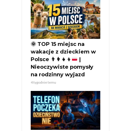
🌞
TOP 15 miejsc na
wakacje z dzieckiem w
Polsce
👨‍👩‍👧‍👦
|
Nieoczywiste pomysły
na rodzinny wyjazd
4 tygodnie temu