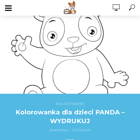
KOLOROWANKI
Kolorowanka dla dzieci PANDA –
WYDRUKUJ
skomentuj
570 odsłon