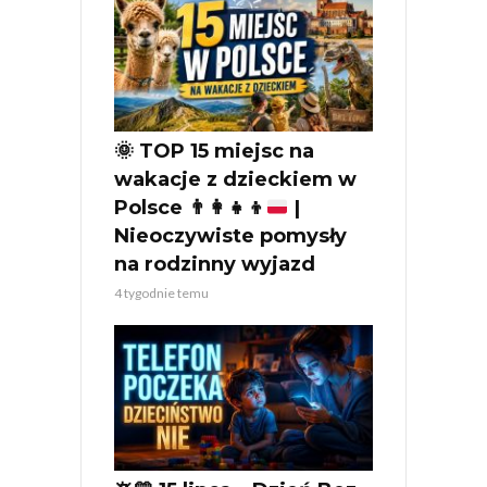
🌞
TOP 15 miejsc na
wakacje z dzieckiem w
Polsce
👨‍👩‍👧‍👦
|
Nieoczywiste pomysły
na rodzinny wyjazd
4 tygodnie temu