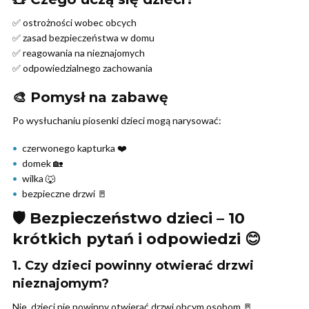
✅ ostrożności wobec obcych
✅ zasad bezpieczeństwa w domu
✅ reagowania na nieznajomych
✅ odpowiedzialnego zachowania
🎨 Pomysł na zabawę
Po wysłuchaniu piosenki dzieci mogą narysować:
czerwonego kapturka ❤️
domek 🏡
wilka 🐺
bezpieczne drzwi 🚪
🛡️ Bezpieczeństwo dzieci – 10
krótkich pytań i odpowiedzi 😊
1. Czy dzieci powinny otwierać drzwi
nieznajomym?
Nie, dzieci nie powinny otwierać drzwi obcym osobom 🚪