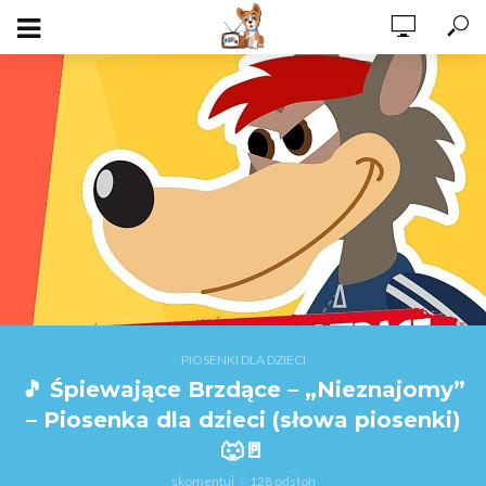
PIOSENKI DLA DZIECI
🎵 Śpiewające Brzdące – „Nieznajomy”
– Piosenka dla dzieci (słowa piosenki)
🐺🚪
skomentuj
128 odsłon