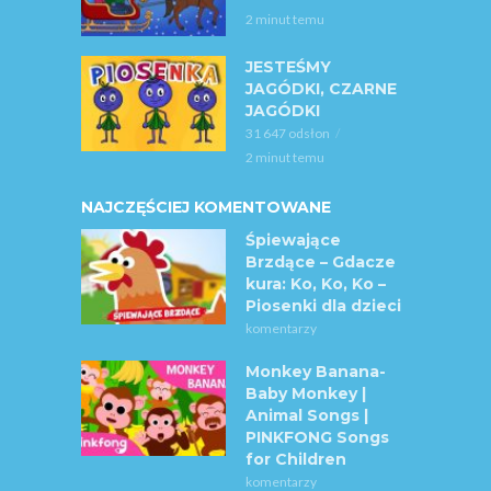
2 minut temu
JESTEŚMY
JAGÓDKI, CZARNE
JAGÓDKI
31 647 odsłon
2 minut temu
NAJCZĘŚCIEJ KOMENTOWANE
Śpiewające
Brzdące – Gdacze
kura: Ko, Ko, Ko –
Piosenki dla dzieci
komentarzy
Monkey Banana-
Baby Monkey |
Animal Songs |
PINKFONG Songs
for Children
komentarzy