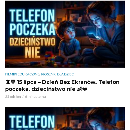
,
FILMIKI EDUKACYJNE
PIOSENKI DLA DZIECI
📵💛 15 lipca – Dzień Bez Ekranów. Telefon
poczeka, dzieciństwo nie 👶❤️
25 odsłon
6 minut temu