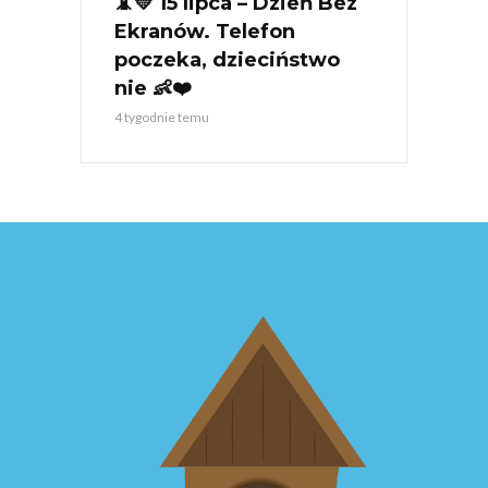
📵💛 15 lipca – Dzień Bez
Ekranów. Telefon
poczeka, dzieciństwo
nie 👶❤️
4 tygodnie temu