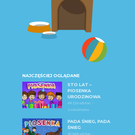
NAJCZĘŚCIEJ OGLĄDANE
STO LAT –
PIOSENKA
URODZINOWA
49 126 odsłon
1 minut temu
PADA ŚNIEG, PADA
ŚNIEG
45 868 odsłon