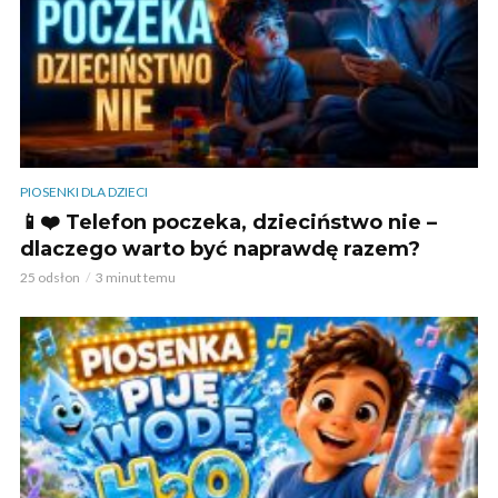
PIOSENKI DLA DZIECI
📱❤️ Telefon poczeka, dzieciństwo nie –
dlaczego warto być naprawdę razem?
25 odsłon
3 minut temu