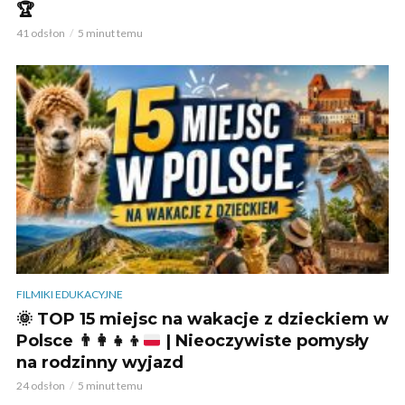
🏆
41 odsłon
5 minut temu
FILMIKI EDUKACYJNE
🌞
TOP 15 miejsc na wakacje z dzieckiem w
Polsce
👨‍👩‍👧‍👦
| Nieoczywiste pomysły
na rodzinny wyjazd
24 odsłon
5 minut temu