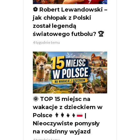
⚽ Robert Lewandowski –
jak chłopak z Polski
został legendą
światowego futbolu? 🏆
4 tygodnie temu
🌞
TOP 15 miejsc na
wakacje z dzieckiem w
Polsce
👨‍👩‍👧‍👦
|
Nieoczywiste pomysły
na rodzinny wyjazd
4 tygodnie temu