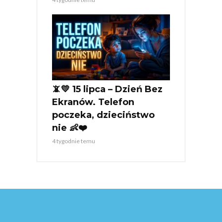
📵💛 15 lipca – Dzień Bez
Ekranów. Telefon
poczeka, dzieciństwo
nie 👶❤️
4 tygodnie temu