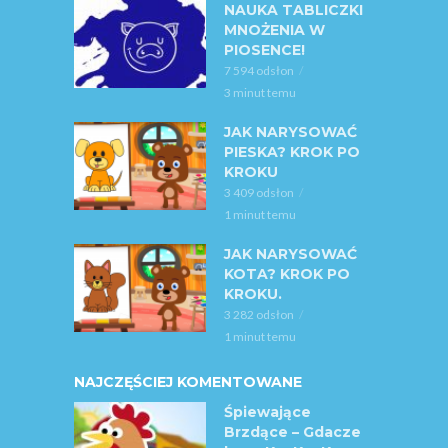
NAUKA TABLICZKI
MNOŻENIA W
PIOSENCE!
7 594 odsłon
3 minut temu
JAK NARYSOWAĆ
PIESKA? KROK PO
KROKU
3 409 odsłon
1 minut temu
JAK NARYSOWAĆ
KOTA? KROK PO
KROKU.
3 282 odsłon
1 minut temu
NAJCZĘŚCIEJ KOMENTOWANE
Śpiewające
Brzdące – Gdacze