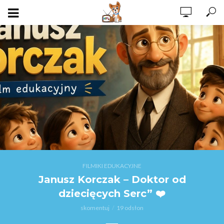
FILMIKI EDUKACYJNE
Janusz Korczak – Doktor od
dziecięcych Serc” ❤️
skomentuj
19 odsłon