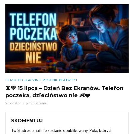
,
FILMIKI EDUKACYJNE
PIOSENKI DLA DZIECI
📵💛 15 lipca – Dzień Bez Ekranów. Telefon
poczeka, dzieciństwo nie 👶❤️
25 odsłon
6 minut temu
SKOMENTUJ
Twój adres email nie zostanie opublikowany.
Pola, których