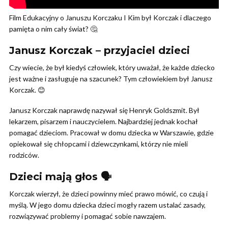
Film Edukacyjny o Januszu Korczaku I Kim był Korczak i dlaczego
pamięta o nim cały świat? 🤔
Janusz Korczak – przyjaciel dzieci
Czy wiecie, że był kiedyś człowiek, który uważał, że każde dziecko
jest ważne i zasługuje na szacunek? Tym człowiekiem był Janusz
Korczak. 😊
Janusz Korczak naprawdę nazywał się Henryk Goldszmit. Był
lekarzem, pisarzem i nauczycielem. Najbardziej jednak kochał
pomagać dzieciom. Pracował w domu dziecka w Warszawie, gdzie
opiekował się chłopcami i dziewczynkami, którzy nie mieli
rodziców.
Dzieci mają głos 🗣️
Korczak wierzył, że dzieci powinny mieć prawo mówić, co czują i
myślą. W jego domu dziecka dzieci mogły razem ustalać zasady,
rozwiązywać problemy i pomagać sobie nawzajem.