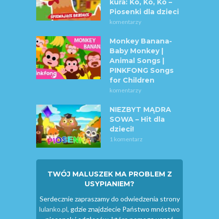
kura: Ko, Ko, Ko –
Piosenki dla dzieci
komentarzy
Monkey Banana-
Baby Monkey |
Animal Songs |
PINKFONG Songs
for Children
komentarzy
NIEZBYT MĄDRA
SOWA – Hit dla
dzieci!
1 komentarz
TWÓJ MALUSZEK MA PROBLEM Z
USYPIANIEM?
Serdecznie zapraszamy do odwiedzenia strony
lulanko.pl
, gdzie znajdziecie Państwo mnóstwo