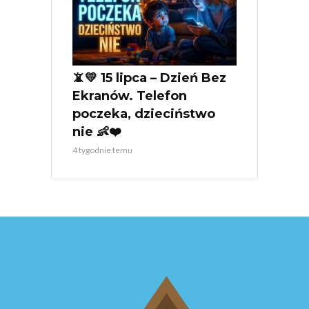
📵💛 15 lipca – Dzień Bez
Ekranów. Telefon
poczeka, dzieciństwo
nie 👶❤️
4 tygodnie temu