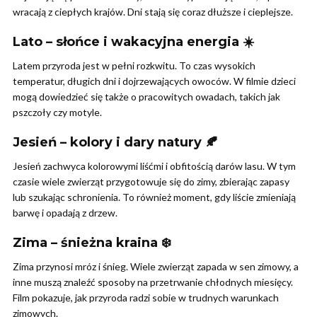
wracają z ciepłych krajów. Dni stają się coraz dłuższe i cieplejsze.
Lato – słońce i wakacyjna energia ☀️
Latem przyroda jest w pełni rozkwitu. To czas wysokich
temperatur, długich dni i dojrzewających owoców. W filmie dzieci
mogą dowiedzieć się także o pracowitych owadach, takich jak
pszczoły czy motyle.
Jesień – kolory i dary natury 🍂
Jesień zachwyca kolorowymi liśćmi i obfitością darów lasu. W tym
czasie wiele zwierząt przygotowuje się do zimy, zbierając zapasy
lub szukając schronienia. To również moment, gdy liście zmieniają
barwę i opadają z drzew.
Zima – śnieżna kraina ❄️
Zima przynosi mróz i śnieg. Wiele zwierząt zapada w sen zimowy, a
inne muszą znaleźć sposoby na przetrwanie chłodnych miesięcy.
Film pokazuje, jak przyroda radzi sobie w trudnych warunkach
zimowych.