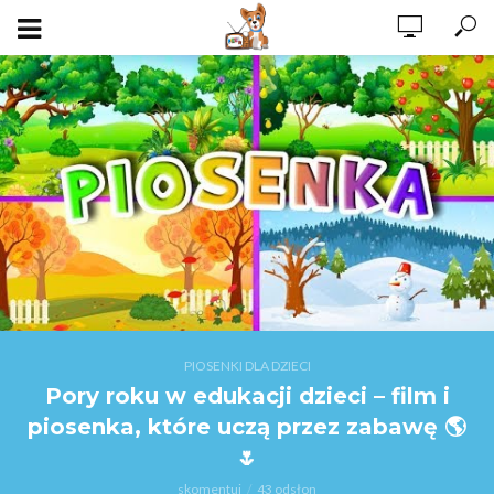
PIOSENKI DLA DZIECI
Pory roku w edukacji dzieci – film i
piosenka, które uczą przez zabawę 🌎
🌷
skomentuj
43 odsłon