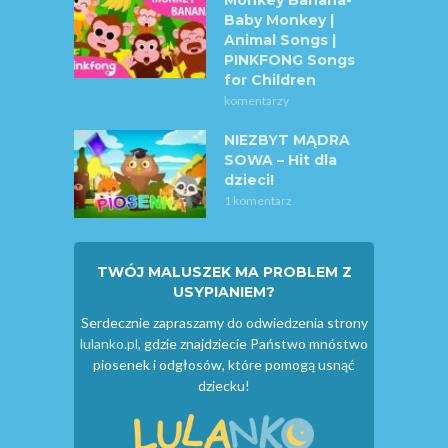
Monkey Banana-
Baby Monkey |
Animal Songs |
PINKFONG Songs
for Children
komentarzy
NIEZBYT MĄDRA
SOWA – Hit dla
dzieci!
1 komentarz
TWÓJ MALUSZEK MA PROBLEM Z
USYPIANIEM?
Serdecznie zapraszamy do odwiedzenia strony
lulanko.pl
, gdzie znajdziecie Państwo mnóstwo
piosenek i odgłosów, które pomogą usnąć
dziecku!