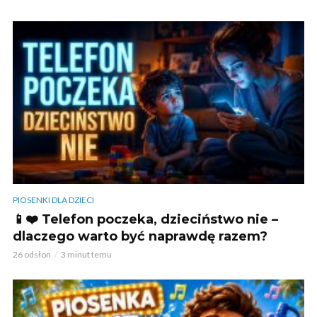
PIOSENKI DLA DZIECI
📱❤️ Telefon poczeka, dzieciństwo nie –
dlaczego warto być naprawdę razem?
26 odsłon
3 minut temu