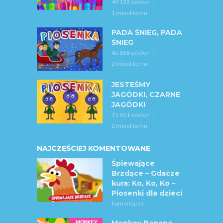
49 132 odsłon
1 minut temu
PADA ŚNIEG, PADA
ŚNIEG
45 868 odsłon
2 minut temu
JESTEŚMY
JAGÓDKI, CZARNE
JAGÓDKI
31 651 odsłon
2 minut temu
NAJCZĘŚCIEJ KOMENTOWANE
Śpiewające
Brzdące – Gdacze
kura: Ko, Ko, Ko –
Piosenki dla dzieci
komentarzy