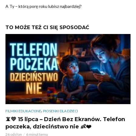
A Ty – którą porę roku lubisz najbardziej?
TO MOŻE TEŻ CI SIĘ SPOSODAĆ
,
FILMIKI EDUKACYJNE
PIOSENKI DLA DZIECI
📵💛 15 lipca – Dzień Bez Ekranów. Telefon
poczeka, dzieciństwo nie 👶❤️
26 odsłon
6 minut temu