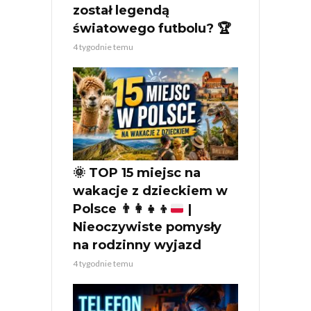
został legendą
światowego futbolu? 🏆
4 tygodnie temu
🌞
TOP 15 miejsc na
wakacje z dzieckiem w
Polsce
👨‍👩‍👧‍👦
|
Nieoczywiste pomysły
na rodzinny wyjazd
4 tygodnie temu