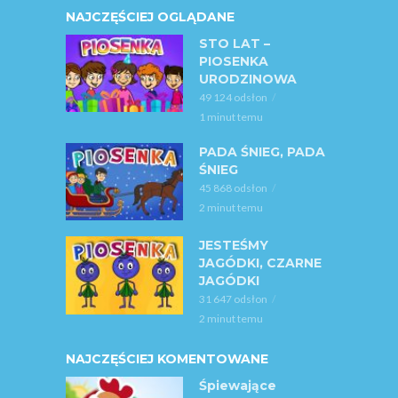
NAJCZĘŚCIEJ OGLĄDANE
STO LAT –
PIOSENKA
URODZINOWA
49 124 odsłon
1 minut temu
PADA ŚNIEG, PADA
ŚNIEG
45 868 odsłon
2 minut temu
JESTEŚMY
JAGÓDKI, CZARNE
JAGÓDKI
31 647 odsłon
2 minut temu
NAJCZĘŚCIEJ KOMENTOWANE
Śpiewające