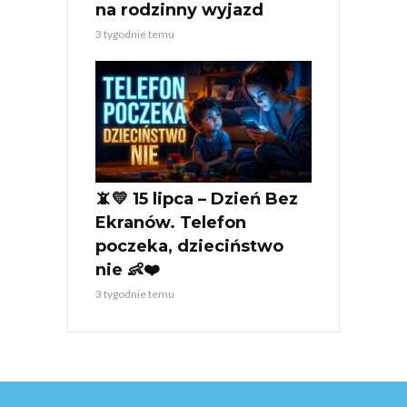
na rodzinny wyjazd
3 tygodnie temu
📵💛 15 lipca – Dzień Bez
Ekranów. Telefon
poczeka, dzieciństwo
nie 👶❤️
3 tygodnie temu