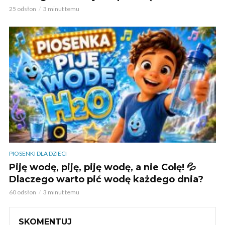
25 odsłon
3 minut temu
PIOSENKI DLA DZIECI
Piję wodę, piję, piję wodę, a nie Colę! 💦
Dlaczego warto pić wodę każdego dnia?
60 odsłon
3 minut temu
SKOMENTUJ