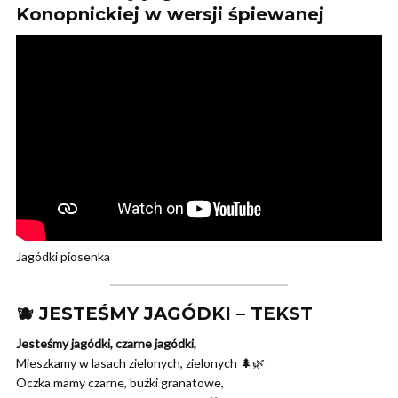
Konopnickiej w wersji śpiewanej
Jagódki piosenka
🫐 JESTEŚMY JAGÓDKI – TEKST
Jesteśmy jagódki, czarne jagódki,
Mieszkamy w lasach zielonych, zielonych 🌲🌿
Oczka mamy czarne, buźki granatowe,