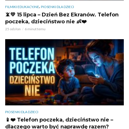
,
FILMIKI EDUKACYJNE
PIOSENKI DLA DZIECI
📵💛 15 lipca – Dzień Bez Ekranów. Telefon
poczeka, dzieciństwo nie 👶❤️
25 odsłon
6 minut temu
PIOSENKI DLA DZIECI
📱❤️ Telefon poczeka, dzieciństwo nie –
dlaczego warto być naprawdę razem?