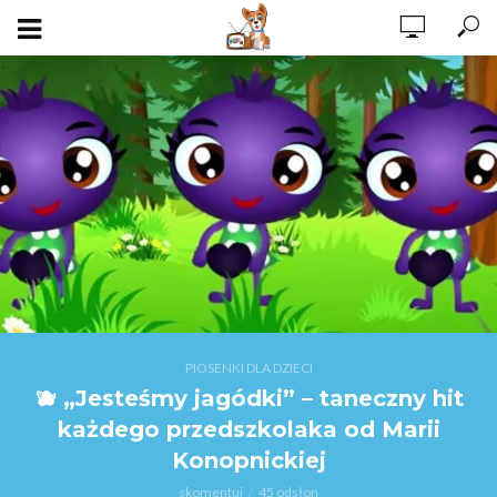
PIOSENKI DLA DZIECI
🫐 „Jesteśmy jagódki” – taneczny hit
każdego przedszkolaka od Marii
Konopnickiej
skomentuj
45 odsłon