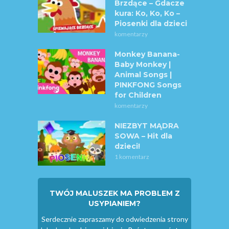
Brzdące – Gdacze
kura: Ko, Ko, Ko –
Piosenki dla dzieci
komentarzy
Monkey Banana-
Baby Monkey |
Animal Songs |
PINKFONG Songs
for Children
komentarzy
NIEZBYT MĄDRA
SOWA – Hit dla
dzieci!
1 komentarz
TWÓJ MALUSZEK MA PROBLEM Z
USYPIANIEM?
Serdecznie zapraszamy do odwiedzenia strony