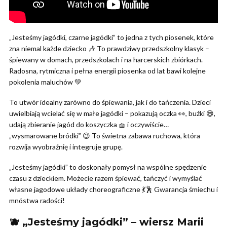
„Jesteśmy jagódki, czarne jagódki” to jedna z tych piosenek, które
zna niemal każde dziecko 🎶 To prawdziwy przedszkolny klasyk –
śpiewany w domach, przedszkolach i na harcerskich zbiórkach.
Radosna, rytmiczna i pełna energii piosenka od lat bawi kolejne
pokolenia maluchów 💚
To utwór idealny zarówno do śpiewania, jak i do tańczenia. Dzieci
uwielbiają wcielać się w małe jagódki – pokazują oczka 👀, buźki 😄,
udają zbieranie jagód do koszyczka 🧺 i oczywiście…
„wysmarowane bródki” 😉 To świetna zabawa ruchowa, która
rozwija wyobraźnię i integruje grupę.
„Jesteśmy jagódki” to doskonały pomysł na wspólne spędzenie
czasu z dzieckiem. Możecie razem śpiewać, tańczyć i wymyślać
własne jagodowe układy choreograficzne 💃🕺 Gwarancja śmiechu i
mnóstwa radości!
🫐 „Jesteśmy jagódki” – wiersz Marii