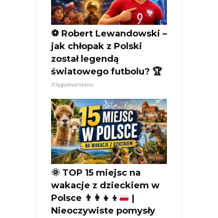
⚽ Robert Lewandowski –
jak chłopak z Polski
został legendą
światowego futbolu? 🏆
3 tygodnie temu
🌞
TOP 15 miejsc na
wakacje z dzieckiem w
Polsce
👨‍👩‍👧‍👦
|
Nieoczywiste pomysły