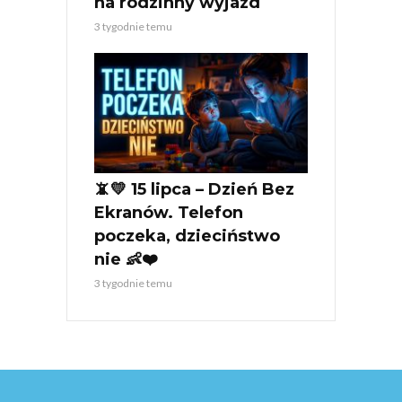
na rodzinny wyjazd
3 tygodnie temu
📵💛 15 lipca – Dzień Bez
Ekranów. Telefon
poczeka, dzieciństwo
nie 👶❤️
3 tygodnie temu