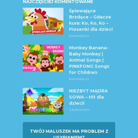
NAJCZĘŚCIEJ KOMENTOWANE
Śpiewające
Brzdące – Gdacze
kura: Ko, Ko, Ko –
Piosenki dla dzieci
komentarzy
Monkey Banana-
Baby Monkey |
Animal Songs |
PINKFONG Songs
for Children
komentarzy
NIEZBYT MĄDRA
SOWA – Hit dla
dzieci!
1 komentarz
TWÓJ MALUSZEK MA PROBLEM Z
USYPIANIEM?