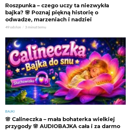
Roszpunka – czego uczy ta niezwykła
bajka? 🌸 Poznaj piękną historię o
odwadze, marzeniach i nadziei
49 odsłon
3 minut temu
BAJKI
🌸 Calineczka – mała bohaterka wielkiej
przygody 🌸 AUDIOBAJKA cała i za darmo