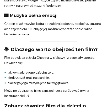
krajem. Dlatego w jego muzyce często można usłyszeć polskie
rytmy – na przykład mazurki i polonezy.
🎹 Muzyka pełna emocji
Chopin pisał muzykę, która potrafi być radosna, spokojna, smutna
albo tajemnicza. Słuchając jej, można wyobrażać sobie różne
historie i uczucia.
🌟 Dlaczego warto obejrzeć ten film?
Film opowiada o życiu Chopina w ciekawy i zrozumiały sposób.
Dowiesz się:
jak wyglądało jego dzieciństwo,
kiedy zaczął grać na pianinie,
dlaczego jego muzyka jest tak wyjątkowa.
Może po obejrzeniu filmu sam zechcesz spróbować gry na
instrumencie? 🎶
Zobacz również film dla dzieci o