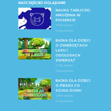
NAJCZĘŚCIEJ OGLĄDANE
NAUKA TABLICZKI
MNOŻENIA W
PIOSENCE!
7 594 odsłon
3 minut temu
BAJKA DLA DZIECI
O ZWIERZĘTACH
LASU i
ODGŁOSACH
ZWIERZĄT
2 742 odsłon
2 minut temu
BAJKA DLA DZIECI
O PIESKU CO
SZUKA DOMU
1 987 odsłon
2 minut temu