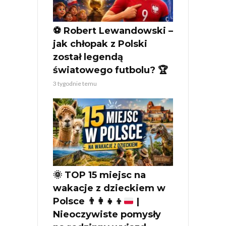
⚽ Robert Lewandowski –
jak chłopak z Polski
został legendą
światowego futbolu? 🏆
3 tygodnie temu
🌞
TOP 15 miejsc na
wakacje z dzieckiem w
Polsce
👨‍👩‍👧‍👦
|
Nieoczywiste pomysły