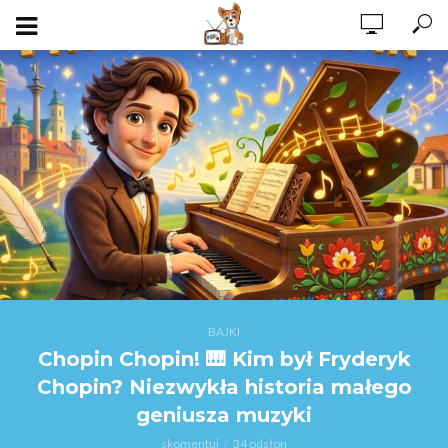
BAJKI
Chopin Chopin! 🎹 Kim był Fryderyk
Chopin? Niezwykła historia małego
geniusza muzyki
skomentuj
34 odsłon