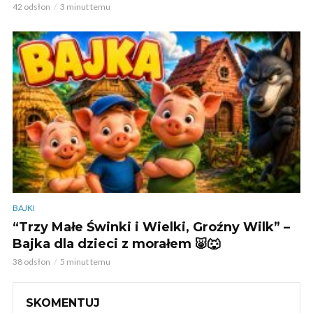
42 odsłon
3 minut temu
BAJKI
“Trzy Małe Świnki i Wielki, Groźny Wilk” –
Bajka dla dzieci z morałem 🐷🐺
38 odsłon
5 minut temu
SKOMENTUJ