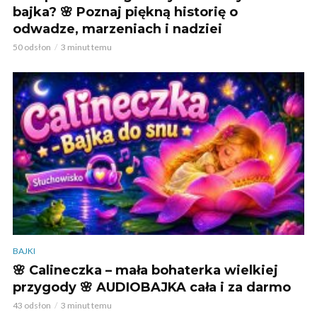
bajka? 🌸 Poznaj piękną historię o
odwadze, marzeniach i nadziei
50 odsłon
3 minut temu
BAJKI
🌸 Calineczka – mała bohaterka wielkiej
przygody 🌸 AUDIOBAJKA cała i za darmo
43 odsłon
3 minut temu