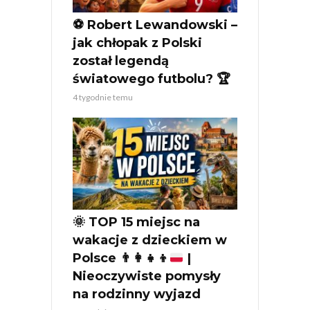
⚽ Robert Lewandowski –
jak chłopak z Polski
został legendą
światowego futbolu? 🏆
4 tygodnie temu
🌞
TOP 15 miejsc na
wakacje z dzieckiem w
Polsce
👨‍👩‍👧‍👦
|
Nieoczywiste pomysły
na rodzinny wyjazd