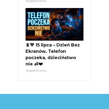
4 tygodnie temu
📵💛 15 lipca – Dzień Bez
Ekranów. Telefon
poczeka, dzieciństwo
nie 👶❤️
4 tygodnie temu