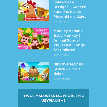
Śpiewające
Brzdące – Gdacze
kura: Ko, Ko, Ko –
Piosenki dla dzieci
komentarzy
Monkey Banana-
Baby Monkey |
Animal Songs |
PINKFONG Songs
for Children
komentarzy
NIEZBYT MĄDRA
SOWA – Hit dla
dzieci!
1 komentarz
TWÓJ MALUSZEK MA PROBLEM Z
USYPIANIEM?