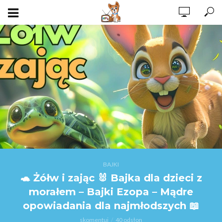
BAJKI
🐢 Żółw i zając 🐰 Bajka dla dzieci z
morałem – Bajki Ezopa – Mądre
opowiadania dla najmłodszych 📖
skomentuj
40 odsłon