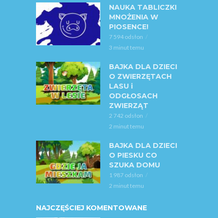
NAUKA TABLICZKI
MNOŻENIA W
PIOSENCE!
7 594 odsłon
3 minut temu
BAJKA DLA DZIECI
O ZWIERZĘTACH
LASU i
ODGŁOSACH
ZWIERZĄT
2 742 odsłon
2 minut temu
BAJKA DLA DZIECI
O PIESKU CO
SZUKA DOMU
1 987 odsłon
2 minut temu
NAJCZĘŚCIEJ KOMENTOWANE