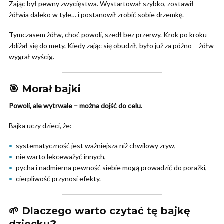
Zając był pewny zwycięstwa. Wystartował szybko, zostawił
żółwia daleko w tyle… i postanowił zrobić sobie drzemkę.
Tymczasem żółw, choć powoli, szedł bez przerwy. Krok po kroku
zbliżał się do mety. Kiedy zając się obudził, było już za późno – żółw
wygrał wyścig.
🎯 Morał bajki
Powoli, ale wytrwale – można dojść do celu.
Bajka uczy dzieci, że:
systematyczność jest ważniejsza niż chwilowy zryw,
nie warto lekceważyć innych,
pycha i nadmierna pewność siebie mogą prowadzić do porażki,
cierpliwość przynosi efekty.
🌱 Dlaczego warto czytać tę bajkę
dziecku?