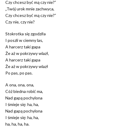
Czy chcesz być mą czy nie?”
„Twój urok mnie zachwyca,
Czy chcesz być mą czy nie?”
Czy nie, czy nie?
Stokrotka się zgodziła
I poszli w ciemny las,
A harcerz taki gapa
Że aż w pokrzywy wlazł,
A harcerz taki gapa
Że aż w pokrzywy wlazł
Po pas, po pas.
A ona, ona, ona,
Cóż biedna robić ma,
Nad gapą pochylona
I śmieje się: ha, ha,
Nad gapą pochylona
I śmieje się: ha, ha,
ha, ha, ha, ha.