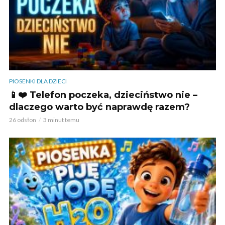
PIOSENKI DLA DZIECI
📱❤️ Telefon poczeka, dzieciństwo nie –
dlaczego warto być naprawdę razem?
26 odsłon
3 minut temu