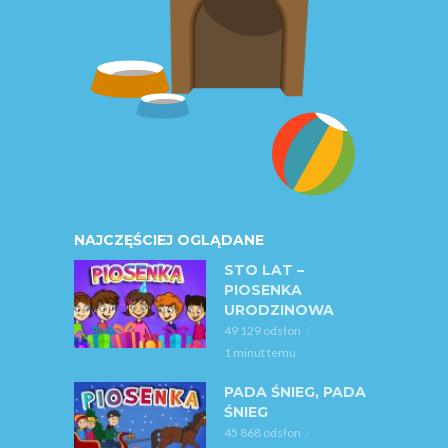
NAJCZĘŚCIEJ OGLĄDANE
STO LAT –
PIOSENKA
URODZINOWA
49 129 odsłon
1 minut temu
PADA ŚNIEG, PADA
ŚNIEG
45 868 odsłon