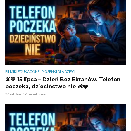
,
FILMIKI EDUKACYJNE
PIOSENKI DLA DZIECI
📵💛 15 lipca – Dzień Bez Ekranów. Telefon
poczeka, dzieciństwo nie 👶❤️
26 odsłon
6 minut temu