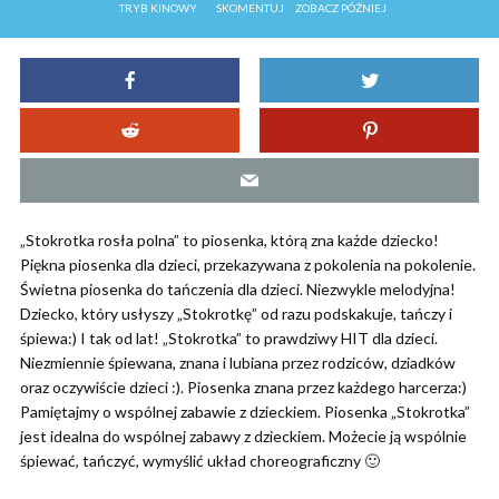
TRYB KINOWY
SKOMENTUJ
ZOBACZ PÓŹNIEJ
„Stokrotka rosła polna” to piosenka, którą zna każde dziecko!
Piękna piosenka dla dzieci, przekazywana z pokolenia na pokolenie.
Świetna piosenka do tańczenia dla dzieci. Niezwykle melodyjna!
Dziecko, który usłyszy „Stokrotkę” od razu podskakuje, tańczy i
śpiewa:) I tak od lat! „Stokrotka” to prawdziwy HIT dla dzieci.
Niezmiennie śpiewana, znana i lubiana przez rodziców, dziadków
oraz oczywiście dzieci :). Piosenka znana przez każdego harcerza:)
Pamiętajmy o wspólnej zabawie z dzieckiem. Piosenka „Stokrotka”
jest idealna do wspólnej zabawy z dzieckiem. Możecie ją wspólnie
śpiewać, tańczyć, wymyślić układ choreograficzny 🙂