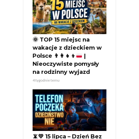
🌞
TOP 15 miejsc na
wakacje z dzieckiem w
Polsce
👨‍👩‍👧‍👦
|
Nieoczywiste pomysły
na rodzinny wyjazd
4 tygodnie temu
📵💛 15 lipca – Dzień Bez