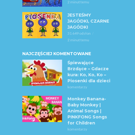
2 minut temu
JESTEŚMY
JAGÓDKI, CZARNE
JAGÓDKI
31 649 odsłon
2 minut temu
NAJCZĘŚCIEJ KOMENTOWANE
Śpiewające
Brzdące – Gdacze
kura: Ko, Ko, Ko –
Piosenki dla dzieci
komentarzy
Monkey Banana-
Baby Monkey |
Animal Songs |
PINKFONG Songs
for Children
komentarzy