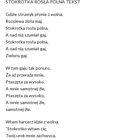
STOKROTKA ROSŁA POLNA TEKST
Gdzie strumyk płynie z wolna,
Rozsiewa zioła maj,
Stokrotka rosła polna,
A nad nią szumiał gaj,
Stokrotka rosła polna,
A nad nią szumiał gaj,
Zielony gaj.
W tym gaju tak ponuro,
Że aż przeraża mnie,
Ptaszęta za wysoko,
A mnie samotnej źle,
Ptaszęta za wysoko,
A mnie samotnej źle,
samotnej źle.
Wtem harcerz idzie z wolna.
”Stokrotko witam cię,
Twój urok mnie zachwyca,