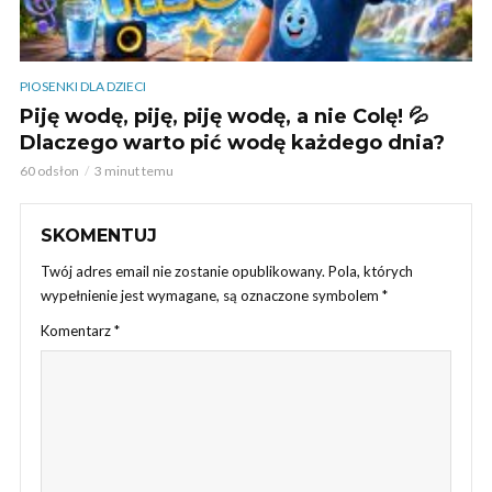
PIOSENKI DLA DZIECI
Piję wodę, piję, piję wodę, a nie Colę! 💦
Dlaczego warto pić wodę każdego dnia?
60 odsłon
3 minut temu
SKOMENTUJ
Twój adres email nie zostanie opublikowany.
Pola, których
wypełnienie jest wymagane, są oznaczone symbolem
*
Komentarz
*