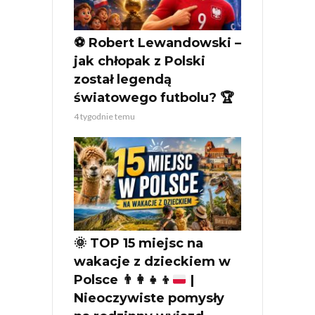
⚽ Robert Lewandowski –
jak chłopak z Polski
został legendą
światowego futbolu? 🏆
4 tygodnie temu
🌞
TOP 15 miejsc na
wakacje z dzieckiem w
Polsce
👨‍👩‍👧‍👦
|
Nieoczywiste pomysły