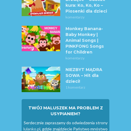
kura: Ko, Ko, Ko –
Piosenki dla dzieci
komentarzy
Monkey Banana-
Baby Monkey |
Animal Songs |
PINKFONG Songs
for Children
komentarzy
NIEZBYT MĄDRA
SOWA – Hit dla
dzieci!
1 komentarz
TWÓJ MALUSZEK MA PROBLEM Z
USYPIANIEM?
Serdecznie zapraszamy do odwiedzenia strony
lulanko.pl
, gdzie znajdziecie Państwo mnóstwo