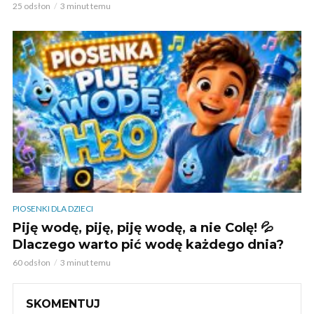
25 odsłon
3 minut temu
PIOSENKI DLA DZIECI
Piję wodę, piję, piję wodę, a nie Colę! 💦
Dlaczego warto pić wodę każdego dnia?
60 odsłon
3 minut temu
SKOMENTUJ