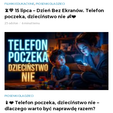
,
FILMIKI EDUKACYJNE
PIOSENKI DLA DZIECI
📵💛 15 lipca – Dzień Bez Ekranów. Telefon
poczeka, dzieciństwo nie 👶❤️
25 odsłon
6 minut temu
PIOSENKI DLA DZIECI
📱❤️ Telefon poczeka, dzieciństwo nie –
dlaczego warto być naprawdę razem?