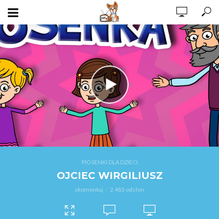
PIOSENKI DLA DZIECI
OJCIEC WIRGILIUSZ
skomentuj
2 483 odsłon