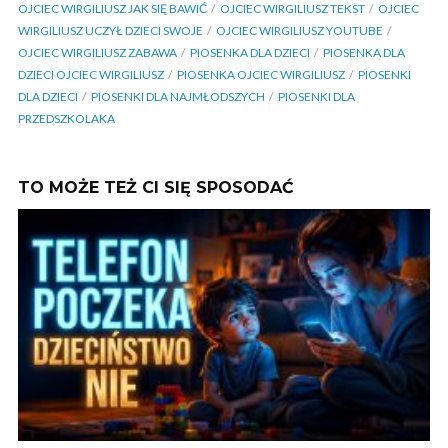
OJCIEC WIRGILIUSZ JAK SIĘ BAWIĆ
OJCIEC WIRGILIUSZ TEKST
OJCIEC
WIRGILIUSZ UCZYŁ DZIECI SWOJE
OJCIEC WIRGILIUSZ YOUTUBE
OJCIEC WIRGILIUSZ ZABAWA
PIOSENKA DLA DZIECI
PIOSENKA DLA
DZIECI OJCIEC WIRGILIUSZ
PIOSENKA OJCIEC WIRGILIUSZ
PIOSENKI
DLA DZIECI
PIOSENKI DLA NAJMŁODSZYCH
PIOSENKI DLA
PRZEDSZKOLAKA
TO MOŻE TEŻ CI SIĘ SPOSODAĆ