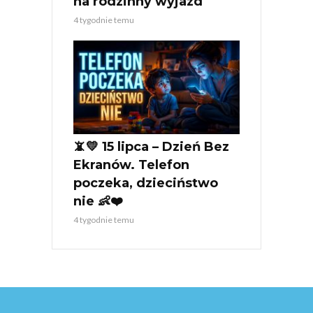
na rodzinny wyjazd
4 tygodnie temu
📵💛 15 lipca – Dzień Bez
Ekranów. Telefon
poczeka, dzieciństwo
nie 👶❤️
4 tygodnie temu