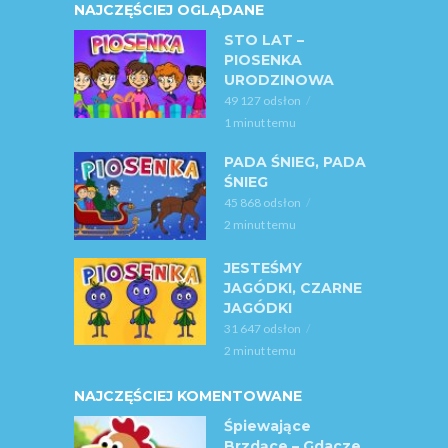
NAJCZĘŚCIEJ OGLĄDANE
STO LAT –
PIOSENKA
URODZINOWA
49 127 odsłon
1 minut temu
PADA ŚNIEG, PADA
ŚNIEG
45 868 odsłon
2 minut temu
JESTEŚMY
JAGÓDKI, CZARNE
JAGÓDKI
31 647 odsłon
2 minut temu
NAJCZĘŚCIEJ KOMENTOWANE
Śpiewające
Brzdące – Gdacze