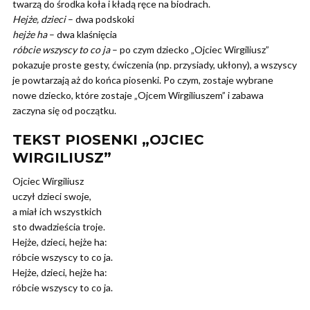
twarzą do środka koła i kładą ręce na biodrach.
Hejże, dzieci
– dwa podskoki
hejże ha
– dwa klaśnięcia
róbcie wszyscy to co ja
– po czym dziecko „Ojciec Wirgiliusz”
pokazuje proste gesty, ćwiczenia (np. przysiady, ukłony), a wszyscy
je powtarzają aż do końca piosenki. Po czym, zostaje wybrane
nowe dziecko, które zostaje „Ojcem Wirgiliuszem” i zabawa
zaczyna się od początku.
TEKST PIOSENKI „OJCIEC
WIRGILIUSZ”
Ojciec Wirgiliusz
uczył dzieci swoje,
a miał ich wszystkich
sto dwadzieścia troje.
Hejże, dzieci, hejże ha:
róbcie wszyscy to co ja.
Hejże, dzieci, hejże ha:
róbcie wszyscy to co ja.