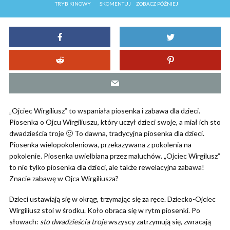
TRYB KINOWY
SKOMENTUJ
ZOBACZ PÓŹNIEJ
„Ojciec Wirgiliusz” to wspaniała piosenka i zabawa dla dzieci.
Piosenka o Ojcu Wirgiliuszu, który uczył dzieci swoje, a miał ich sto
dwadzieścia troje 🙂 To dawna, tradycyjna piosenka dla dzieci.
Piosenka wielopokoleniowa, przekazywana z pokolenia na
pokolenie. Piosenka uwielbiana przez maluchów. „Ojciec Wirgilusz”
to nie tylko piosenka dla dzieci, ale także rewelacyjna zabawa!
Znacie zabawę w Ojca Wirgiliusza?
Dzieci ustawiają się w okrąg, trzymając się za ręce. Dziecko-Ojciec
Wirgiliusz stoi w środku. Koło obraca się w rytm piosenki. Po
słowach:
sto dwadzieścia troje
wszyscy zatrzymują się, zwracają