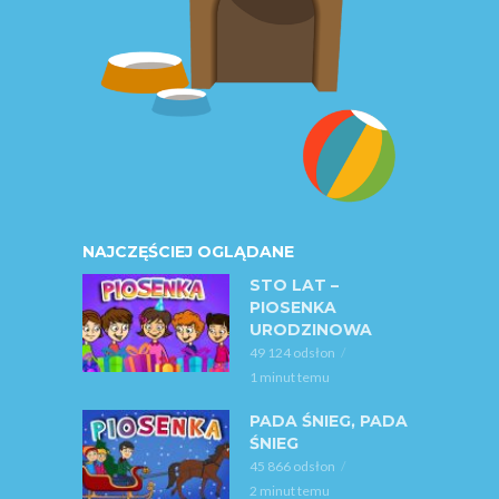
NAJCZĘŚCIEJ OGLĄDANE
STO LAT –
PIOSENKA
URODZINOWA
49 124 odsłon
1 minut temu
PADA ŚNIEG, PADA
ŚNIEG
45 866 odsłon
2 minut temu