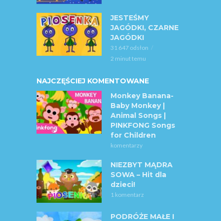
JESTEŚMY
JAGÓDKI, CZARNE
JAGÓDKI
31 647 odsłon
2 minut temu
NAJCZĘŚCIEJ KOMENTOWANE
Monkey Banana-
Baby Monkey |
Animal Songs |
PINKFONG Songs
for Children
komentarzy
NIEZBYT MĄDRA
SOWA – Hit dla
dzieci!
1 komentarz
PODRÓŻE MAŁE I