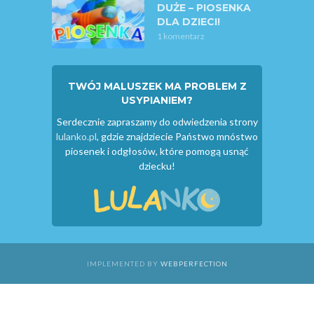
DUŻE – PIOSENKA
DLA DZIECI!
1 komentarz
TWÓJ MALUSZEK MA PROBLEM Z
USYPIANIEM?
Serdecznie zapraszamy do odwiedzenia strony
lulanko.pl
, gdzie znajdziecie Państwo mnóstwo
piosenek i odgłosów, które pomogą usnąć
dziecku!
IMPLEMENTED BY
WEBPERFECTION