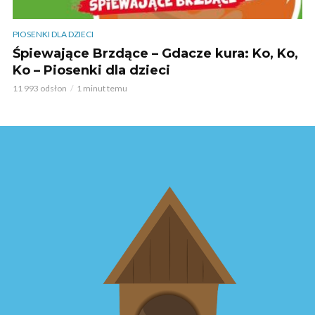
PIOSENKI DLA DZIECI
Śpiewające Brzdące – Gdacze kura: Ko, Ko,
Ko – Piosenki dla dzieci
11 993 odsłon
1 minut temu