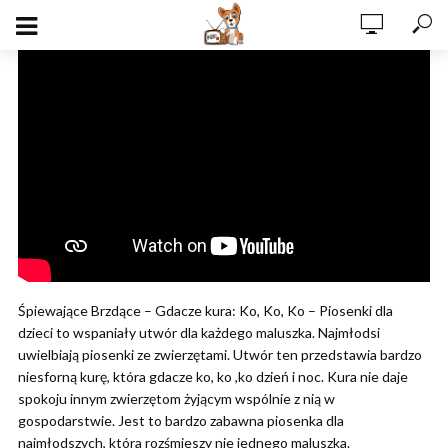
Śpiewające Brzdące – Gdacze kura: Ko, Ko, Ko – Piosenki dla
dzieci to wspaniały utwór dla każdego maluszka. Najmłodsi
uwielbiają piosenki ze zwierzętami. Utwór ten przedstawia bardzo
niesforną kurę, która gdacze ko, ko ,ko dzień i noc. Kura nie daje
spokoju innym zwierzętom żyjącym wspólnie z nią w
gospodarstwie. Jest to bardzo zabawna piosenka dla
najmłodszych, która rozśmieszy nie jednego maluszka.