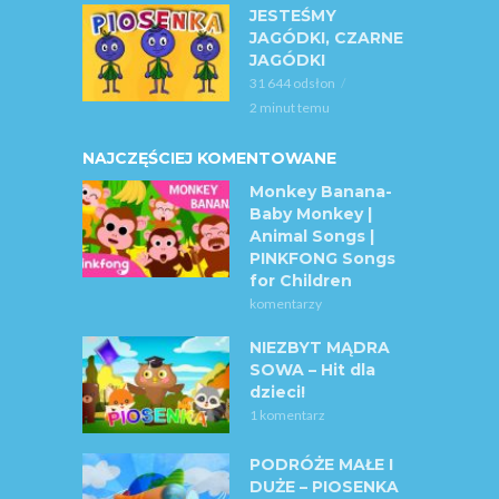
JESTEŚMY
JAGÓDKI, CZARNE
JAGÓDKI
31 644 odsłon
2 minut temu
NAJCZĘŚCIEJ KOMENTOWANE
Monkey Banana-
Baby Monkey |
Animal Songs |
PINKFONG Songs
for Children
komentarzy
NIEZBYT MĄDRA
SOWA – Hit dla
dzieci!
1 komentarz
PODRÓŻE MAŁE I
DUŻE – PIOSENKA