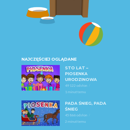
NAJCZĘŚCIEJ OGLĄDANE
STO LAT –
PIOSENKA
URODZINOWA
49 122 odsłon
1 minut temu
PADA ŚNIEG, PADA
ŚNIEG
45 866 odsłon
2 minut temu