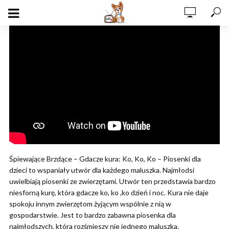
Śpiewające Brzdące – Gdacze kura: Ko, Ko, Ko – Piosenki dla
dzieci to wspaniały utwór dla każdego maluszka. Najmłodsi
uwielbiają piosenki ze zwierzętami. Utwór ten przedstawia bardzo
niesforną kurę, która gdacze ko, ko ,ko dzień i noc. Kura nie daje
spokoju innym zwierzętom żyjącym wspólnie z nią w
gospodarstwie. Jest to bardzo zabawna piosenka dla
najmłodszych, która rozśmieszy nie jednego maluszka.