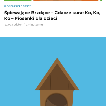
PIOSENKI DLA DZIECI
Śpiewające Brzdące – Gdacze kura: Ko, Ko,
Ko – Piosenki dla dzieci
11 993 odsłon
1 minut temu