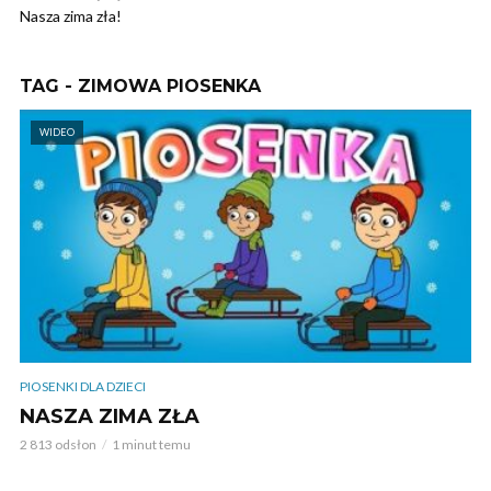
Nasza zima zła!
TAG - ZIMOWA PIOSENKA
WIDEO
PIOSENKI DLA DZIECI
NASZA ZIMA ZŁA
2 813 odsłon
1 minut temu