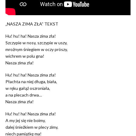
„NASZA ZIMA ZŁA” TEKST
Hu! hu! ha! Nasza zima zła!
Szczypie w nosy, szczypie w uszy,
mroźnym śniegiem w oczy prószy,
wichrem w polu gna!
Nasza zima zła!
Hu! hu! ha! Nasza zima zła!
Płachta na niej długa, biała,
w ręku gałąź oszroniała,
a na plecach drwa…
Nasza zima zła!
Hu! hu! ha! Nasza zima zła!
A my jej się nie boimy,
dalej śnieżkiem w plecy zimy,
niech pamiątkę ma!