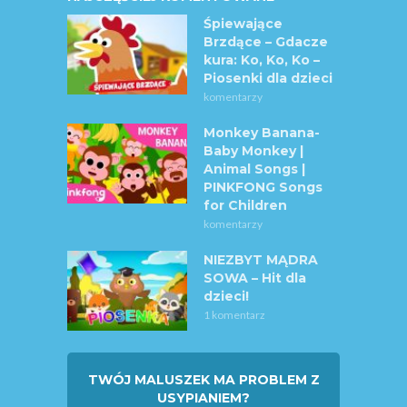
Śpiewające
Brzdące – Gdacze
kura: Ko, Ko, Ko –
Piosenki dla dzieci
komentarzy
Monkey Banana-
Baby Monkey |
Animal Songs |
PINKFONG Songs
for Children
komentarzy
NIEZBYT MĄDRA
SOWA – Hit dla
dzieci!
1 komentarz
TWÓJ MALUSZEK MA PROBLEM Z
USYPIANIEM?