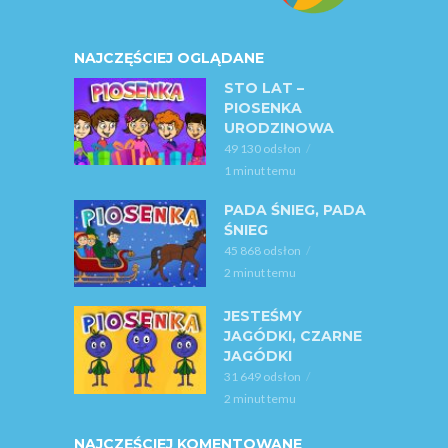
NAJCZĘŚCIEJ OGLĄDANE
STO LAT –
PIOSENKA
URODZINOWA
49 130 odsłon
1 minut temu
PADA ŚNIEG, PADA
ŚNIEG
45 868 odsłon
2 minut temu
JESTEŚMY
JAGÓDKI, CZARNE
JAGÓDKI
31 649 odsłon
2 minut temu
NAJCZĘŚCIEJ KOMENTOWANE