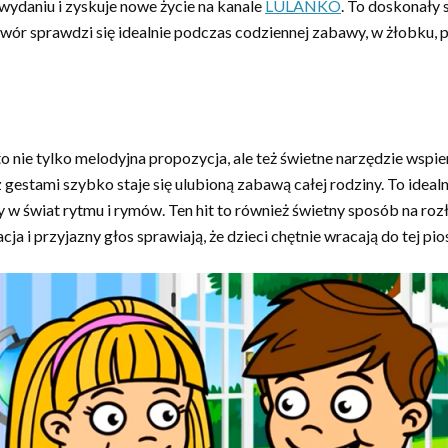
daniu i zyskuje nowe życie na kanale
LULANKO
. To doskonały 
wór sprawdzi się idealnie podczas codziennej zabawy, w żłobku, 
 nie tylko melodyjna propozycja, ale też świetne narzędzie wspie
z gestami szybko staje się ulubioną zabawą całej rodziny. To ide
w świat rytmu i rymów. Ten hit to również świetny sposób na roz
a i przyjazny głos sprawiają, że dzieci chętnie wracają do tej pio