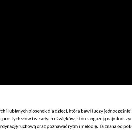
h i lubianych piosenek dla dzieci, która bawi i uczy jednocześnie
, prostych słów i wesołych dźwięków, które angażują najmłodszy
ordynację ruchową oraz poznawać rytm i melodię. Ta znana od pok