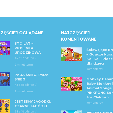
ZĘŚCIEJ OGLĄDANE
NAJCZĘŚCIEJ
KOMENTOWANE
STO LAT –
PIOSENKA
Śpiewające Br
URODZINOWA
– Gdacze kura:
49 127 odsłon
Ko, Ko – Piose
dla dzieci
1 minut temu
komentarzy
PADA ŚNIEG, PADA
Monkey Banan
ŚNIEG
Baby Monkey 
45 868 odsłon
Animal Songs 
2 minut temu
PINKFONG So
for Children
JESTEŚMY JAGÓDKI,
komentarzy
CZARNE JAGÓDKI
31 648 odsłon
NIEZBYT MĄD