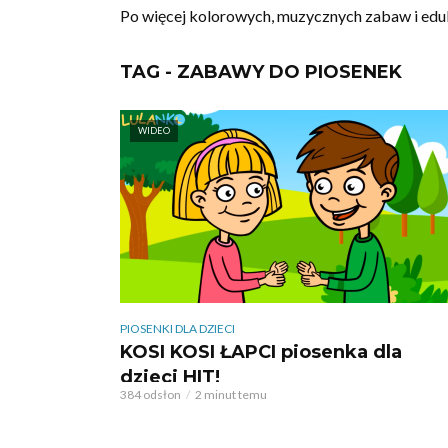
Po więcej kolorowych, muzycznych zabaw i ed
TAG - ZABAWY DO PIOSENEK
WIDEO
PIOSENKI DLA DZIECI
KOSI KOSI ŁAPCI piosenka dla
dzieci HIT!
384 odsłon
2 minut temu