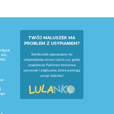
TWÓJ MALUSZEK MA
PROBLEM Z USYPIANIEM?
zdące
Serdecznie zapraszamy do
 Ko,
nki
odwiedzenia strony
lulanko.pl
, gdzie
znajdziecie Państwo mnóstwo
piosenek i odgłosów, które pomogą
usnąć dziecku!
a-
|
|
ngs
RA