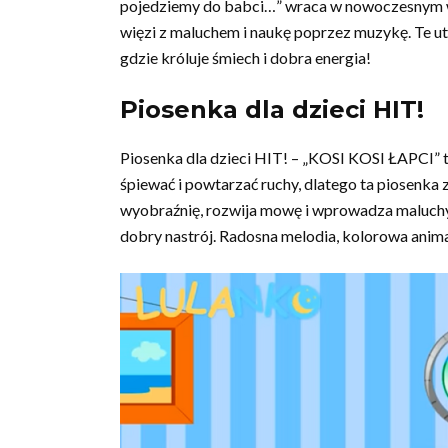
pojedziemy do babci…” wraca w nowoczesnym wy
więzi z maluchem i naukę poprzez muzykę. Te ut
gdzie króluje śmiech i dobra energia!
Piosenka dla dzieci HIT!
Piosenka dla dzieci HIT! – „KOSI KOSI ŁAPCI” to
śpiewać i powtarzać ruchy, dlatego ta piosenka 
wyobraźnię, rozwija mowę i wprowadza maluchy 
dobry nastrój. Radosna melodia, kolorowa animacj