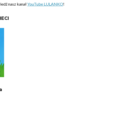
iedź nasz kanał
YouTube LULANKO
!
IECI
a