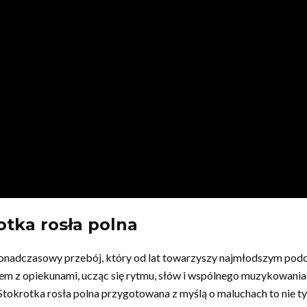
otka rosła polna
o ponadczasowy przebój, który od lat towarzyszy najmłodszym podc
 razem z opiekunami, ucząc się rytmu, słów i wspólnego muzykowa
tokrotka rosła polna przygotowana z myślą o maluchach to nie ty