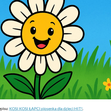
pisu:
KOSI KOSI ŁAPCI piosenka dla dzieci HIT!
.