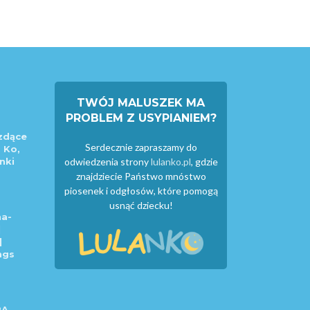
TWÓJ MALUSZEK MA
PROBLEM Z USYPIANIEM?
zdące
Serdecznie zapraszamy do
 Ko,
nki
odwiedzenia strony
lulanko.pl
, gdzie
znajdziecie Państwo mnóstwo
piosenek i odgłosów, które pomogą
usnąć dziecku!
a-
|
|
ngs
RA