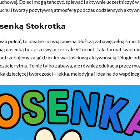
ruchowej. Dzieci mogą tańczyć, śpiewać i aktywnie uczestniczyć w 
ruchu i tworzy pozytywną atmosferę podczas codziennych aktywn
senką Stokrotka
polna”, to idealne rozwiązanie na dłuższą zabawę pełną śmiechu
ną piosenką bez przerwy przez całe 60 minut. Taki format świetni
dy potrzebujemy zająć dziecko wartościową aktywnością. Długie od
czucie rytmu. To nie tylko zabawa, ale również edukacja przez muz
yka dziecięcej twórczości – lekka, melodyjna i idealna do wspólneg