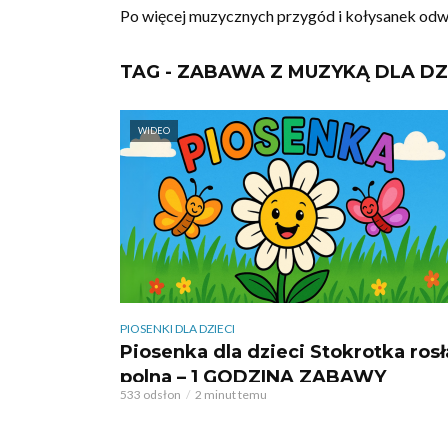
Po więcej muzycznych przygód i kołysanek odw
TAG - ZABAWA Z MUZYKĄ DLA DZ
WIDEO
PIOSENKI DLA DZIECI
Piosenka dla dzieci Stokrotka rosł
polna – 1 GODZINA ZABAWY
533 odsłon
2 minut temu