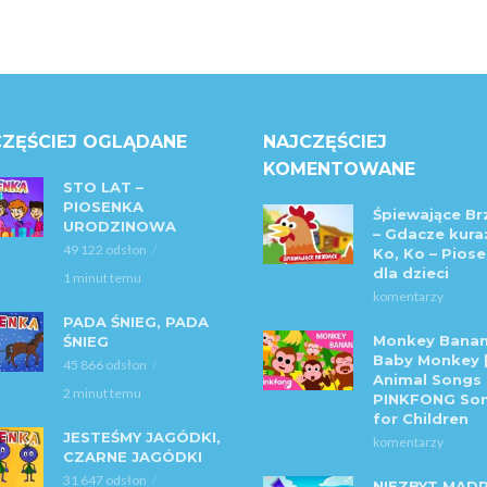
ZĘŚCIEJ OGLĄDANE
NAJCZĘŚCIEJ
KOMENTOWANE
STO LAT –
PIOSENKA
Śpiewające Br
URODZINOWA
– Gdacze kura:
49 122 odsłon
Ko, Ko – Piose
dla dzieci
1 minut temu
komentarzy
PADA ŚNIEG, PADA
Monkey Banan
ŚNIEG
Baby Monkey 
45 866 odsłon
Animal Songs 
2 minut temu
PINKFONG So
for Children
JESTEŚMY JAGÓDKI,
komentarzy
CZARNE JAGÓDKI
31 647 odsłon
NIEZBYT MĄD