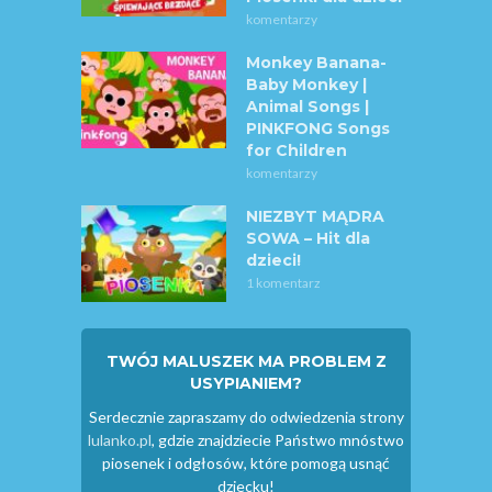
komentarzy
Monkey Banana-
Baby Monkey |
Animal Songs |
PINKFONG Songs
for Children
komentarzy
NIEZBYT MĄDRA
SOWA – Hit dla
dzieci!
1 komentarz
TWÓJ MALUSZEK MA PROBLEM Z
USYPIANIEM?
Serdecznie zapraszamy do odwiedzenia strony
lulanko.pl
, gdzie znajdziecie Państwo mnóstwo
piosenek i odgłosów, które pomogą usnąć
dziecku!