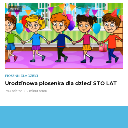
WIDEO
PIOSENKI DLA DZIECI
Urodzinowa piosenka dla dzieci STO LAT
754 odsłon
2 minut temu