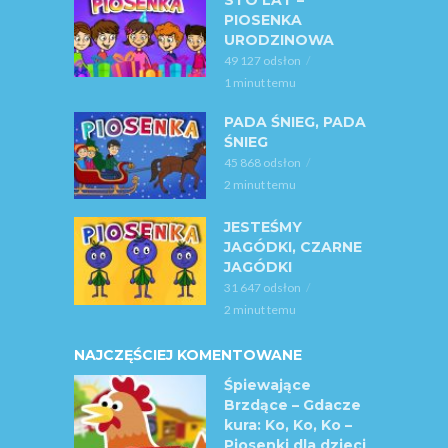
PIOSENKA
URODZINOWA
49 127 odsłon
1 minut temu
PADA ŚNIEG, PADA
ŚNIEG
45 868 odsłon
2 minut temu
JESTEŚMY
JAGÓDKI, CZARNE
JAGÓDKI
31 647 odsłon
2 minut temu
NAJCZĘŚCIEJ KOMENTOWANE
Śpiewające
Brzdące – Gdacze
kura: Ko, Ko, Ko –
Piosenki dla dzieci