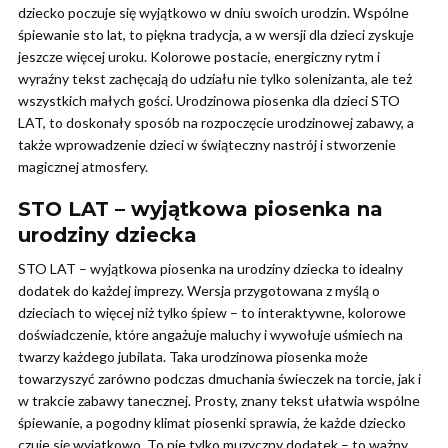
dziecko poczuje się wyjątkowo w dniu swoich urodzin. Wspólne
śpiewanie sto lat, to piękna tradycja, a w wersji dla dzieci zyskuje
jeszcze więcej uroku. Kolorowe postacie, energiczny rytm i
wyraźny tekst zachęcają do udziału nie tylko solenizanta, ale też
wszystkich małych gości. Urodzinowa piosenka dla dzieci STO
LAT, to doskonały sposób na rozpoczęcie urodzinowej zabawy, a
także wprowadzenie dzieci w świąteczny nastrój i stworzenie
magicznej atmosfery.
STO LAT – wyjątkowa piosenka na
urodziny dziecka
STO LAT – wyjątkowa piosenka na urodziny dziecka to idealny
dodatek do każdej imprezy. Wersja przygotowana z myślą o
dzieciach to więcej niż tylko śpiew – to interaktywne, kolorowe
doświadczenie, które angażuje maluchy i wywołuje uśmiech na
twarzy każdego jubilata. Taka urodzinowa piosenka może
towarzyszyć zarówno podczas dmuchania świeczek na torcie, jak i
w trakcie zabawy tanecznej. Prosty, znany tekst ułatwia wspólne
śpiewanie, a pogodny klimat piosenki sprawia, że każde dziecko
czuje się wyjątkowo. To nie tylko muzyczny dodatek – to ważny