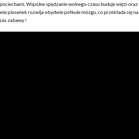
 pociechami. Wspólne spędzanie wolnego czasu buduje więzi oraz
wanie piosenek rozwija obydwie półkule mózgu, co przekłada się 
zas zabawy !