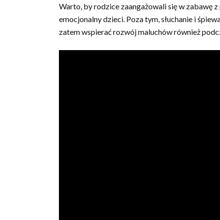
Warto, by rodzice zaangażowali się w zabawę z
emocjonalny dzieci. Poza tym, słuchanie i śpie
zatem wspierać rozwój maluchów również podc