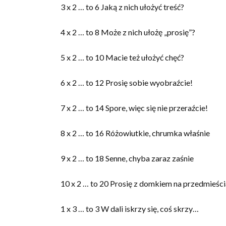
3 x 2 … to 6 Jaką z nich ułożyć treść?
4 x 2 … to 8 Może z nich ułożę „prosię”?
5 x 2 … to 10 Macie też ułożyć chęć?
6 x 2 … to 12 Prosię sobie wyobraźcie!
7 x 2 … to 14 Spore, więc się nie przeraźcie!
8 x 2 … to 16 Różowiutkie, chrumka właśnie
9 x 2 … to 18 Senne, chyba zaraz zaśnie
10 x 2 … to 20 Prosię z domkiem na przedmieści
1 x 3 … to 3 W dali iskrzy się, coś skrzy…