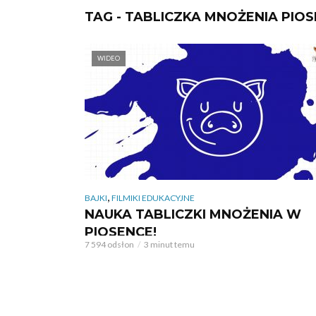
TAG - TABLICZKA MNOŻENIA PIO
WIDEO
,
BAJKI
FILMIKI EDUKACYJNE
NAUKA TABLICZKI MNOŻENIA W
PIOSENCE!
7 594 odsłon
3 minut temu