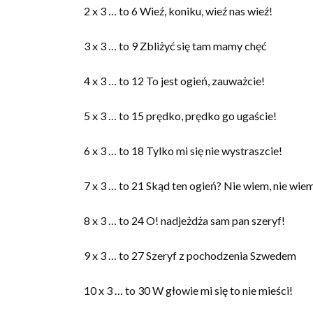
2 x 3 … to 6 Wieź, koniku, wieź nas wieź!
3 x 3 … to 9 Zbliżyć się tam mamy chęć
4 x 3 … to 12 To jest ogień, zauważcie!
5 x 3 … to 15 prędko, prędko go ugaście!
6 x 3 … to 18 Tylko mi się nie wystraszcie!
7 x 3 … to 21 Skąd ten ogień? Nie wiem, nie wi
8 x 3 … to 24 O! nadjeżdża sam pan szeryf!
9 x 3 … to 27 Szeryf z pochodzenia Szwedem
10 x 3 … to 30 W głowie mi się to nie mieści!