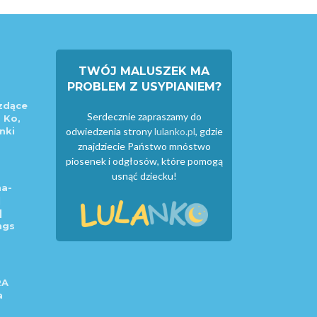
TWÓJ MALUSZEK MA
PROBLEM Z USYPIANIEM?
zdące
Serdecznie zapraszamy do
 Ko,
nki
odwiedzenia strony
lulanko.pl
, gdzie
znajdziecie Państwo mnóstwo
piosenek i odgłosów, które pomogą
usnąć dziecku!
a-
|
|
ngs
RA
a