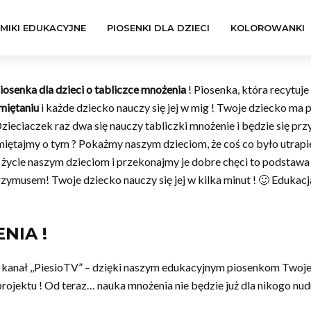
LMIKI EDUKACYJNE
PIOSENKI DLA DZIECI
KOLOROWANKI
iosenka dla dzieci o tabliczce mnożenia
! Piosenka, która recytuje 
miętaniu
i każde dziecko nauczy się jej w mig ! Twoje dziecko ma
Dzieciaczek raz dwa się nauczy tabliczki mnożenie i będzie się prz
amiętajmy o tym ? Pokażmy naszym dzieciom, że coś co było utrap
ycie naszym dzieciom i przekonajmy je dobre chęci to podstawa 
zymusem! Twoje dziecko nauczy się jej w kilka minut ! 🙂 Edukacja
NIA !
asz kanał ,,PiesioTV” – dzięki naszym edukacyjnym piosenkom Two
ojektu ! Od teraz… nauka mnożenia nie będzie już dla nikogo nu