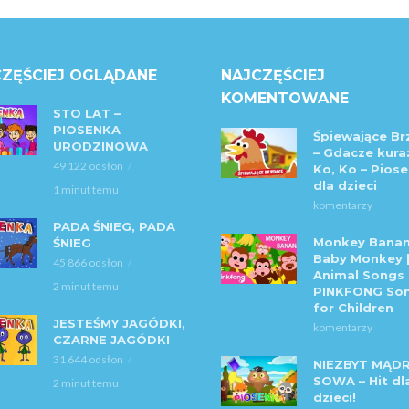
ZĘŚCIEJ OGLĄDANE
NAJCZĘŚCIEJ
KOMENTOWANE
STO LAT –
PIOSENKA
Śpiewające Br
URODZINOWA
– Gdacze kura:
49 122 odsłon
Ko, Ko – Piose
dla dzieci
1 minut temu
komentarzy
PADA ŚNIEG, PADA
Monkey Banan
ŚNIEG
Baby Monkey 
45 866 odsłon
Animal Songs 
2 minut temu
PINKFONG So
for Children
JESTEŚMY JAGÓDKI,
komentarzy
CZARNE JAGÓDKI
31 644 odsłon
NIEZBYT MĄD
SOWA – Hit dl
2 minut temu
dzieci!