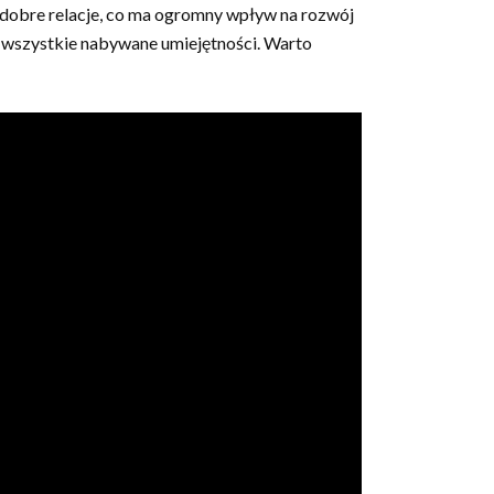
 dobre relacje, co ma ogromny wpływ na rozwój
na wszystkie nabywane umiejętności. Warto