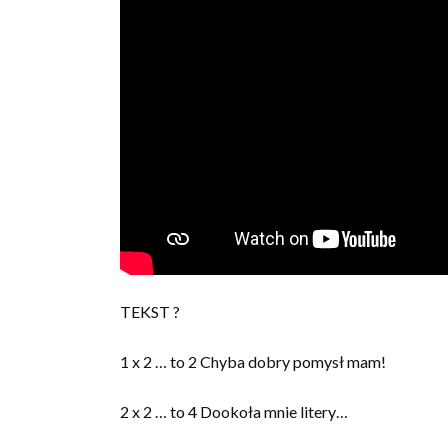
TEKST ?
1 x 2 … to 2 Chyba dobry pomysł mam!
2 x 2 … to 4 Dookoła mnie litery…