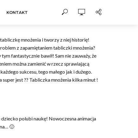
KONTAKT
tabliczkę mnożenia i tworzy z niej historię!
 problem z zapamiętaniem tabliczki mnożenia?
y tym fantastycznie bawił! Sam nie zauważy, że
ieniem można zamienić w rzecz sprawiającą
każdego sukcesu, tego małego jak i dużego.
 super jest ?? Tabliczka mnożenia kilka minut !
je dziecko polubi naukę! Nowoczesna animacja
dna… 🙂