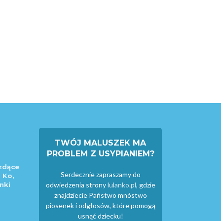
TWÓJ MALUSZEK MA
PROBLEM Z USYPIANIEM?
zdące
Serdecznie zapraszamy do
 Ko,
nki
odwiedzenia strony
lulanko.pl
, gdzie
znajdziecie Państwo mnóstwo
piosenek i odgłosów, które pomogą
usnąć dziecku!