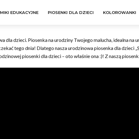
LMIKI EDUKACYJNE
PIOSENKI DLA DZIECI
KOLOROWANKI
nowa dla dzieci. Piosenka na urodziny Twojego malucha, idealna n
czekać tego dnia! Dlatego nasza urodzinowa piosenka dla dzieci „
odzinowej piosenki dla dzieci – oto właśnie ona :)! Z naszą piosen