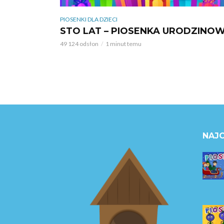
PIOSENKI DLA DZIECI
STO LAT – PIOSENKA URODZINO
49 124 odsłon
1 minut temu
NAJC