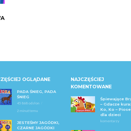
WA
ZĘŚCIEJ OGLĄDANE
NAJCZĘŚCIEJ
KOMENTOWANE
PADA ŚNIEG, PADA
ŚNIEG
Śpiewające Br
45 868 odsłon
– Gdacze kura:
Ko, Ko – Piose
2 minut temu
dla dzieci
komentarzy
JESTEŚMY JAGÓDKI,
CZARNE JAGÓDKI