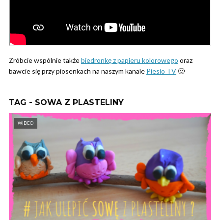
Zróbcie wspólnie także
biedronkę z papieru kolorowego
oraz
bawcie się przy piosenkach na naszym kanale
Piesio TV
🙂
TAG - SOWA Z PLASTELINY
WIDEO