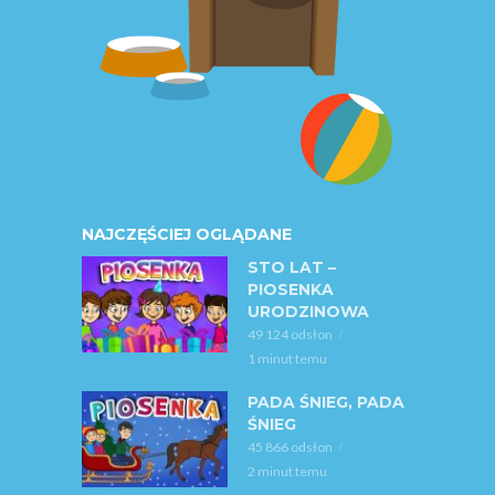
NAJCZĘŚCIEJ OGLĄDANE
STO LAT –
PIOSENKA
URODZINOWA
49 124 odsłon
1 minut temu
PADA ŚNIEG, PADA
ŚNIEG
45 866 odsłon
2 minut temu