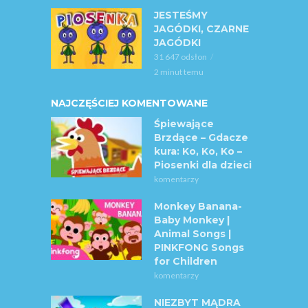
JESTEŚMY
JAGÓDKI, CZARNE
JAGÓDKI
31 647 odsłon
2 minut temu
NAJCZĘŚCIEJ KOMENTOWANE
Śpiewające
Brzdące – Gdacze
kura: Ko, Ko, Ko –
Piosenki dla dzieci
komentarzy
Monkey Banana-
Baby Monkey |
Animal Songs |
PINKFONG Songs
for Children
komentarzy
NIEZBYT MĄDRA