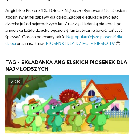
Angielskie Piosenki Dla Dzieci – Najlepsze Rymowanki to aż osiem
godzin świetnej zabawy dla dzieci. Zadbaj o edukacje swojego
dziecka już od najmłodszych lat. Z naszą skladanką piosenek po
angielsku każde dziecko będzie się fantastycznie bawić, tańczyć i
śpiewać. Gorąco polecamy także
Najpopularniejsze piosenki dla
dzieci
oraz nasz kanał
PIOSENKI DLA DZIECI – PIESIO TV
🙂
TAG - SKŁADANKA ANGIELSKICH PIOSENEK DLA
NAJMŁODSZYCH
WIDEO