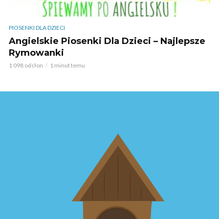
PIOSENKI DLA DZIECI
Angielskie Piosenki Dla Dzieci – Najlepsze
Rymowanki
1 098 odsłon
1 minut temu