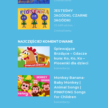
2 minut temu
JESTEŚMY
JAGÓDKI, CZARNE
JAGÓDKI
31 649 odsłon
2 minut temu
NAJCZĘŚCIEJ KOMENTOWANE
Śpiewające
Brzdące – Gdacze
kura: Ko, Ko, Ko –
Piosenki dla dzieci
komentarzy
Monkey Banana-
Baby Monkey |
Animal Songs |
PINKFONG Songs
for Children
komentarzy