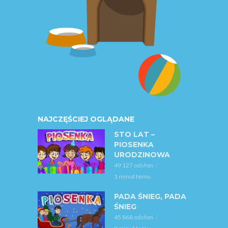
NAJCZĘŚCIEJ OGLĄDANE
STO LAT –
PIOSENKA
URODZINOWA
49 127 odsłon
1 minut temu
PADA ŚNIEG, PADA
ŚNIEG
45 868 odsłon