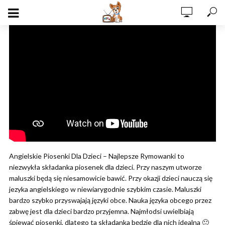
Angielskie Piosenki Dla Dzieci – Najlepsze Rymowanki to
niezwykła składanka piosenek dla dzieci. Przy naszym utworze
maluszki będą się niesamowicie bawić. Przy okazji dzieci nauczą się
jezyka angielskiego w niewiarygodnie szybkim czasie. Maluszki
bardzo szybko przyswajają języki obce. Nauka języka obcego przez
zabwę jest dla dzieci bardzo przyjemna. Najmłodsi uwielbiają
śpiewać piosenki, dlatego ta składanka będzie dla nich idealna 🙂