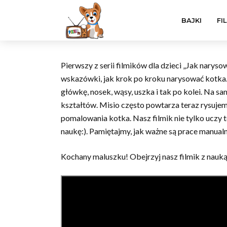
BAJKI
FI
Pierwszy z serii filmików dla dzieci „Jak narys
wskazówki, jak krok po kroku narysować kotka.
główkę, nosek, wąsy, uszka i tak po kolei. Na 
kształtów. Misio często powtarza teraz rysujem
pomalowania kotka. Nasz filmik nie tylko uczy 
naukę:). Pamiętajmy, jak ważne są prace manual
Kochany maluszku! Obejrzyj nasz filmik z nauką 