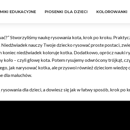
LMIKI EDUKACYJNE
PIOSENKI DLA DZIECI
KOLOROWANKI
ować?” Stworzyliśmy naukę rysowania kota, krok po kroku. Praktyc
 Niedźwiadek nauczy Twoje dziecko rysować proste postaci, zwie
sam koniec niedźwiadek koloruje kotka. Dodatkowo, oprócz nauki r
y koło – czyli głowę kota. Potem rysujemy odwrócony trójkąt, czy
tego, jak narysować kotka, ale przyswoi również dzieciom wiedzę 
ne dla maluchów.
rysowania dla dzieci, a dowiesz się jak w łatwy sposób, krok po 