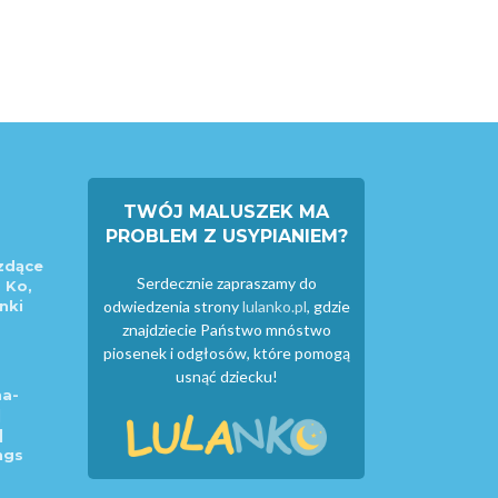
TWÓJ MALUSZEK MA
PROBLEM Z USYPIANIEM?
zdące
Serdecznie zapraszamy do
 Ko,
nki
odwiedzenia strony
lulanko.pl
, gdzie
znajdziecie Państwo mnóstwo
piosenek i odgłosów, które pomogą
usnąć dziecku!
a-
|
|
ngs