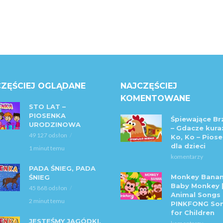
ZĘŚCIEJ OGLĄDANE
NAJCZĘŚCIEJ
KOMENTOWANE
STO LAT –
PIOSENKA
Śpiewające Br
URODZINOWA
– Gdacze kura:
49 127 odsłon
Ko, Ko – Piose
dla dzieci
1 minut temu
komentarzy
PADA ŚNIEG, PADA
Monkey Banan
ŚNIEG
Baby Monkey 
45 868 odsłon
Animal Songs 
2 minut temu
PINKFONG So
for Children
JESTEŚMY JAGÓDKI,