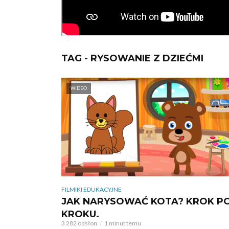
TAG - RYSOWANIE Z DZIEĆMI
WIDEO
FILMIKI EDUKACYJNE
JAK NARYSOWAĆ KOTA? KROK P
KROKU.
3 282 odsłon
1 minut temu