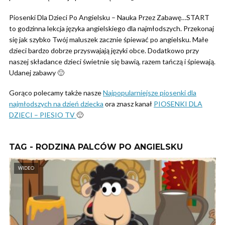
Piosenki Dla Dzieci Po Angielsku – Nauka Przez Zabawę…START
to godzinna lekcja języka angielskiego dla najmłodszych. Przekonaj
się jak szybko Twój maluszek zacznie śpiewać po angielsku. Małe
dzieci bardzo dobrze przyswajają języki obce. Dodatkowo przy
naszej składance dzieci świetnie się bawią, razem tańczą i śpiewają.
Udanej zabawy 🙂
Gorąco polecamy także nasze
Najpopularniejsze piosenki dla
najmłodszych na dzień dziecka
ora znasz kanał
PIOSENKI DLA
DZIECI – PIESIO TV
🙂
TAG - RODZINA PALCÓW PO ANGIELSKU
WIDEO