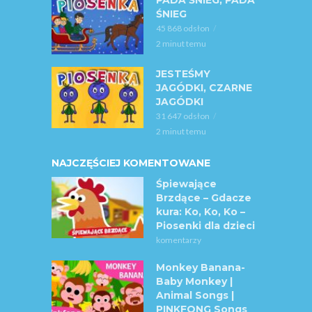
PADA ŚNIEG, PADA
ŚNIEG
45 868 odsłon
2 minut temu
JESTEŚMY
JAGÓDKI, CZARNE
JAGÓDKI
31 647 odsłon
2 minut temu
NAJCZĘŚCIEJ KOMENTOWANE
Śpiewające
Brzdące – Gdacze
kura: Ko, Ko, Ko –
Piosenki dla dzieci
komentarzy
Monkey Banana-
Baby Monkey |
Animal Songs |
PINKFONG Songs