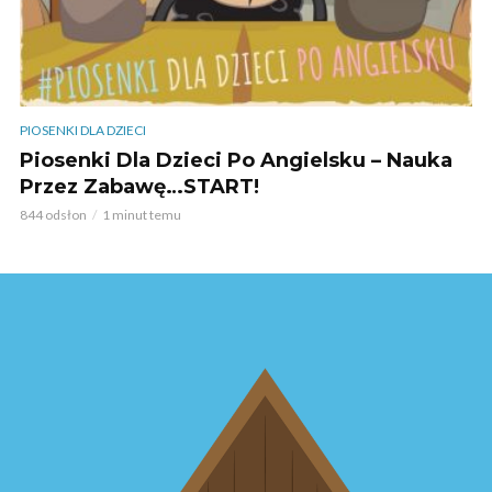
PIOSENKI DLA DZIECI
Piosenki Dla Dzieci Po Angielsku – Nauka
Przez Zabawę…START!
844 odsłon
1 minut temu