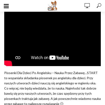
Piosenki Dla Dzieci Po Angielsku – Nauka Przez Zabawę…START
to wspaniała składanka piosenek po angielsku dla dzieci. Przy
naszych utworach dzieci nauczą się angielskiego w mgieniu oka.
Co więcej, nie będą wiedziała, że to nauka. Najmłodsi tak dobrze
bawią się przy naszych utworach, że czas spędzony przy tych
piosenkach traktuja jak zabawę. A jak powszechnie wiadomo nauka
przez zabawę to najlepsze rozwiązanie 🙂