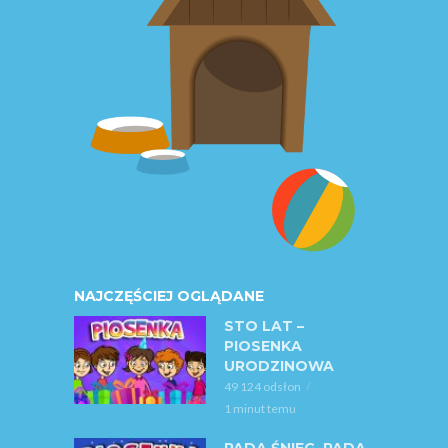
NAJCZĘŚCIEJ OGLĄDANE
STO LAT –
PIOSENKA
URODZINOWA
49 124 odsłon
1 minut temu