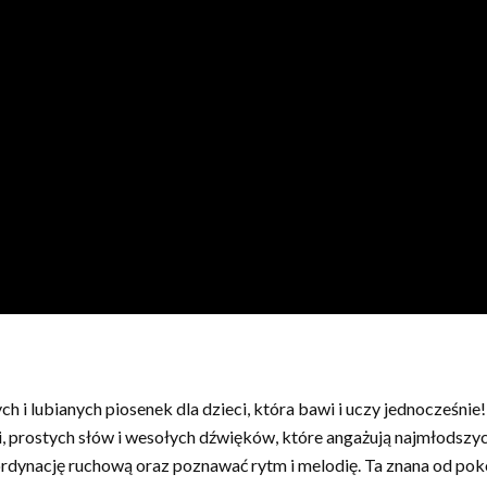
h i lubianych piosenek dla dzieci, która bawi i uczy jednocześnie
, prostych słów i wesołych dźwięków, które angażują najmłodszy
ordynację ruchową oraz poznawać rytm i melodię. Ta znana od pok