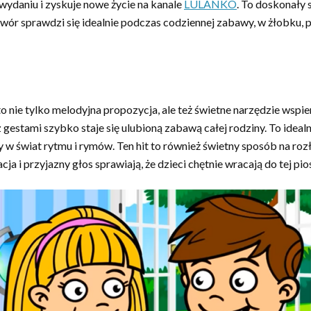
daniu i zyskuje nowe życie na kanale
LULANKO
. To doskonały 
wór sprawdzi się idealnie podczas codziennej zabawy, w żłobku, 
 nie tylko melodyjna propozycja, ale też świetne narzędzie wspie
z gestami szybko staje się ulubioną zabawą całej rodziny. To ide
w świat rytmu i rymów. Ten hit to również świetny sposób na roz
a i przyjazny głos sprawiają, że dzieci chętnie wracają do tej pio