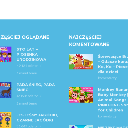
ZĘŚCIEJ OGLĄDANE
NAJCZĘŚCIEJ
KOMENTOWANE
STO LAT –
PIOSENKA
Śpiewające Br
URODZINOWA
– Gdacze kura:
49 124 odsłon
Ko, Ko – Piose
dla dzieci
1 minut temu
komentarzy
PADA ŚNIEG, PADA
Monkey Banan
ŚNIEG
Baby Monkey 
45 868 odsłon
Animal Songs 
2 minut temu
PINKFONG So
for Children
JESTEŚMY JAGÓDKI,
komentarzy
CZARNE JAGÓDKI
31 647 odsłon
NIEZBYT MĄD