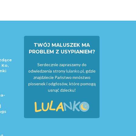
TWÓJ MALUSZEK MA
PROBLEM Z USYPIANIEM?
zdące
Serdecznie zapraszamy do
 Ko,
nki
odwiedzenia strony
lulanko.pl
, gdzie
znajdziecie Państwo mnóstwo
piosenek i odgłosów, które pomogą
usnąć dziecku!
a-
|
|
ngs
RA