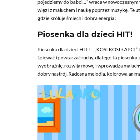
pojedziemy do babci…” wraca w nowoczesnym wy
więzi z maluchem i naukę poprzez muzykę. Te ut
gdzie króluje śmiech i dobra energia!
Piosenka dla dzieci HIT!
Piosenka dla dzieci HIT! – „KOSI KOSI ŁAPCI” to
śpiewać i powtarzać ruchy, dlatego ta piosenka 
wyobraźnię, rozwija mowę i wprowadza maluchy 
dobry nastrój. Radosna melodia, kolorowa animacj