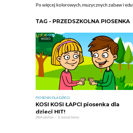
Po więcej kolorowych, muzycznych zabaw i ed
TAG - PRZEDSZKOLNA PIOSENKA
WIDEO
PIOSENKI DLA DZIECI
KOSI KOSI ŁAPCI piosenka dla
dzieci HIT!
384 odsłon
2 minut temu