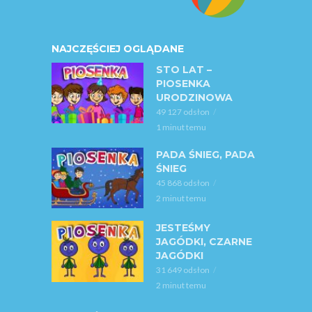
NAJCZĘŚCIEJ OGLĄDANE
STO LAT –
PIOSENKA
URODZINOWA
49 127 odsłon
1 minut temu
PADA ŚNIEG, PADA
ŚNIEG
45 868 odsłon
2 minut temu
JESTEŚMY
JAGÓDKI, CZARNE
JAGÓDKI
31 649 odsłon
2 minut temu