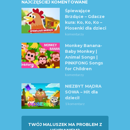
NAJCZĘŚCIEJ KOMENTOWANE
Śpiewające
Brzdące – Gdacze
kura: Ko, Ko, Ko –
Piosenki dla dzieci
komentarzy
Monkey Banana-
Baby Monkey |
Animal Songs |
PINKFONG Songs
for Children
komentarzy
NIEZBYT MĄDRA
SOWA – Hit dla
dzieci!
1 komentarz
TWÓJ MALUSZEK MA PROBLEM Z