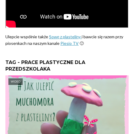
Ulepcie wspólnie także
Sowę z plasteliny
i bawcie się razem przy
piosenkach na naszym kanale
Piesio TV
🙂
TAG - PRACE PLASTYCZNE DLA
PRZEDSZKOLAKA
WIDEO