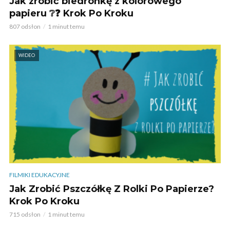
Jak zrobić biedronkę z kolorowego
papieru ❔❓ Krok Po Kroku
807 odsłon
1 minut temu
WIDEO
FILMIKI EDUKACYJNE
Jak Zrobić Pszczółkę Z Rolki Po Papierze?
Krok Po Kroku
715 odsłon
1 minut temu