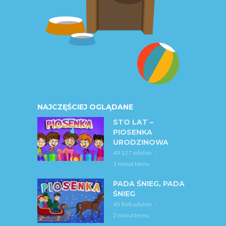
NAJCZĘŚCIEJ OGLĄDANE
STO LAT –
PIOSENKA
URODZINOWA
49 127 odsłon
1 minut temu
PADA ŚNIEG, PADA
ŚNIEG
45 868 odsłon
2 minut temu