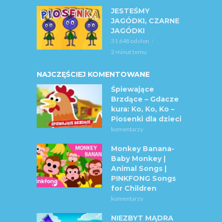
JESTEŚMY
JAGÓDKI, CZARNE
JAGÓDKI
31 648 odsłon
2 minut temu
NAJCZĘŚCIEJ KOMENTOWANE
Śpiewające
Brzdące – Gdacze
kura: Ko, Ko, Ko –
Piosenki dla dzieci
komentarzy
Monkey Banana-
Baby Monkey |
Animal Songs |
PINKFONG Songs
for Children
komentarzy
NIEZBYT MĄDRA