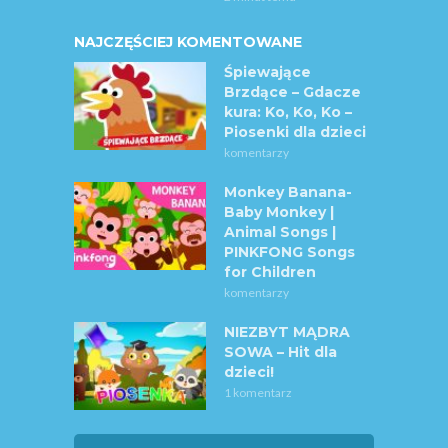
NAJCZĘŚCIEJ KOMENTOWANE
Śpiewające
Brzdące – Gdacze
kura: Ko, Ko, Ko –
Piosenki dla dzieci
komentarzy
Monkey Banana-
Baby Monkey |
Animal Songs |
PINKFONG Songs
for Children
komentarzy
NIEZBYT MĄDRA
SOWA – Hit dla
dzieci!
1 komentarz