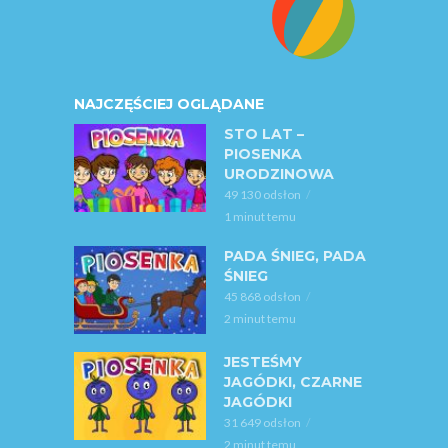
NAJCZĘŚCIEJ OGLĄDANE
STO LAT –
PIOSENKA
URODZINOWA
49 130 odsłon
1 minut temu
PADA ŚNIEG, PADA
ŚNIEG
45 868 odsłon
2 minut temu
JESTEŚMY
JAGÓDKI, CZARNE
JAGÓDKI
31 649 odsłon
2 minut temu