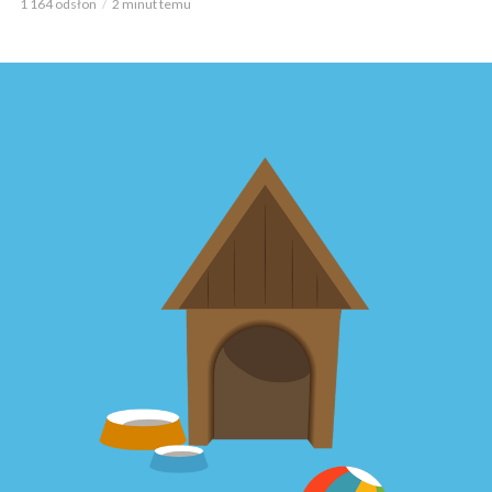
1 164 odsłon
2 minut temu