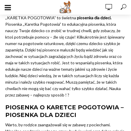
,,KARETKA POGOTOWIA” to świetna
piosenka dla dzieci.
Piosenka ,,Karetka Pogotowia” to edukacyjna piosenka, która
nauczy Twoje dziecko co zrobić w trudnej chwili, gdy zobaczy, że
ktoś potrzebuje pomocy – źle się czuje! Kilkukrotnie jest śpiewany
numer na pogotowie ratunkowe, dzięki czemu dziecko szybko je
zapamięta. Dzięki tej piosence maluszki będą wiedzieć jak się
zachować w sytuacjach zagrażających życiu bądź zdrowiu oraz co
maja w takich sytuacjach robić. Jest to wspaniałą piosenka, która
edukuje nasze dzieci na ważne tematy jakimi są zdrowie i życie
ludzkie. Niej dzieci wiedzą, że w takich sytuacjach liczy się każda
minuta i należy szybko reagować. Muszą pamiętać, że w takich
chwilach nie mogą się bać czy wahać tylko szybko działać. Nauka
przez zabawę – najlepszy sposób ! ?
PIOSENKA O KARETCE POGOTOWIA –
PIOSENKA DLA DZIECI
Warto, by rodzice zaangażowali się w zabawę z pociechami.