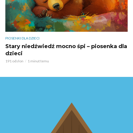
PIOSENKI DLA DZIECI
Stary niedźwiedź mocno śpi – piosenka dla
dzieci
191 odsłon
1 minut temu