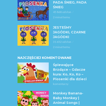
PADA ŚNIEG, PADA
ŚNIEG
45 868 odsłon
2 minut temu
JESTEŚMY
JAGÓDKI, CZARNE
JAGÓDKI
31 652 odsłon
2 minut temu
NAJCZĘŚCIEJ KOMENTOWANE
Śpiewające
Brzdące – Gdacze
kura: Ko, Ko, Ko –
Piosenki dla dzieci
komentarzy
Monkey Banana-
Baby Monkey |
Animal Songs |