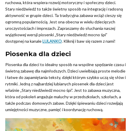
ruchowa, która wspiera rozwój motoryczny i społeczny dzieci.
Stary niedźwiedź to także świetny sposób na integrację i radosną
aktywność w grupie dzieci. Ta tradycyjna zabawa wciąż cieszy się
ogromną popularnością. Jest ona obecna w wielu dziecięcych
uroczystościach i imprezach. Zapraszamy do słuchania naszej
wyjątkowej wersji piosenki „Stary niedźwiedź mocno śpi”
dostępnej na kanale
LULANKO
. Kliknij i baw się razem z nami!
Piosenka dla dzieci
Piosenka dla dzieci to idealny sposób na wspólne spędzanie czasu i
świetną zabawę dla najmłodszych. Dzieci uwielbiają proste melodie
i łatwe do zapamiętania teksty, dzięki którym szybko uczą się słów i
rytmiki. Jedną z najbardziej lubianych piosenek dla dzieci jest
właśnie „Stary niedźwiedź mocno śpi”. Jest to zabawa muzyczna,
która od pokoleń angażuje maluchy w przedszkolach, szkołach, a
także podczas domowych zabaw. Dzięki śpiewaniu dzieci rozwijają
umiejętności muzyczne, pamięć i koordynację ruchową.