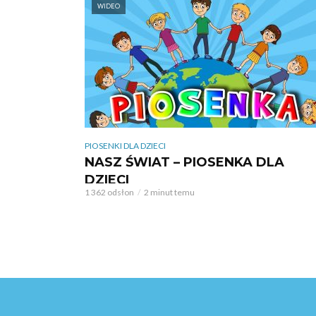
WIDEO
PIOSENKI DLA DZIECI
NASZ ŚWIAT – PIOSENKA DLA
DZIECI
1 362 odsłon
2 minut temu