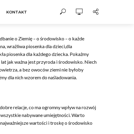
KONTAKT
 dbanie o Ziemię – o środowisko – o każde
a, wrażliwa piosenka dla dzieci,dla
wykła piosenka dla każdego dziecka. Pokażmy
lat jak ważna jest przyroda i środowisko. Niech
powietrza, a bez owoców ziemi nie byłoby
dźmy dla nich wzorem do naśladowania.
 dobre relacje, co ma ogromny wpływ na rozwój
na wszystkie nabywane umiejętności. Warto
ajważniejsze wartości i troskę o środowisko