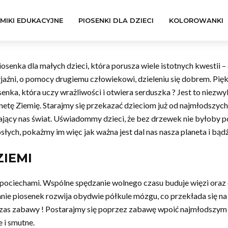
LMIKI EDUKACYJNE
PIOSENKI DLA DZIECI
KOLOROWANKI
senka dla małych dzieci, która porusza wiele istotnych kwestii –
jaźni, o pomocy drugiemu człowiekowi, dzieleniu się dobrem. Piękn
osenka, która uczy wrażliwości i otwiera serduszka ? Jest to niez
etę Ziemię. Starajmy się przekazać dzieciom już od najmłodszych 
ający nas świat. Uświadommy dzieci, że bez drzewek nie byłoby 
słych, pokażmy im więc jak ważna jest dal nas nasza planeta i bą
ZIEMI
 pociechami. Wspólne spędzanie wolnego czasu buduje więzi oraz
wanie piosenek rozwija obydwie półkule mózgu, co przekłada się 
as zabawy ! Postarajmy się poprzez zabawę wpoić najmłodszym n
 i smutne.