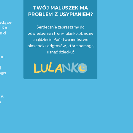
TWÓJ MALUSZEK MA
PROBLEM Z USYPIANIEM?
zdące
Serdecznie zapraszamy do
 Ko,
nki
odwiedzenia strony
lulanko.pl
, gdzie
znajdziecie Państwo mnóstwo
piosenek i odgłosów, które pomogą
usnąć dziecku!
a-
|
|
ngs
RA
a