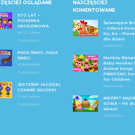
ZĘŚCIEJ OGLĄDANE
NAJCZĘŚCIEJ
KOMENTOWANE
STO LAT –
PIOSENKA
Śpiewające Br
URODZINOWA
– Gdacze kura:
49 127 odsłon
Ko, Ko – Piose
dla dzieci
1 minut temu
komentarzy
PADA ŚNIEG, PADA
Monkey Banan
ŚNIEG
Baby Monkey 
45 868 odsłon
Animal Songs 
2 minut temu
PINKFONG So
for Children
JESTEŚMY JAGÓDKI,
komentarzy
CZARNE JAGÓDKI
31 647 odsłon
NIEZBYT MĄD
SOWA – Hit dl
2 minut temu
dzieci!
1 komentarz