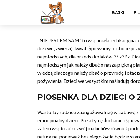
BAJKI
FI
,,NIE JESTEM SAM” to wspaniała, edukacyjna pio
drzewo, zwierzę, kwiat. Śpiewamy o istocie przy
najmłodszych, dla przedszkolaków. ??‍♀️??‍♀️ Pi
najmłodszym jak należy dbać o nasza piękną plan
wiedzą dlaczego należy dbać o przyrodę i otacz
pożywienia. Dzieci we wszystkim naśladują doro
PIOSENKA DLA DZIECI O 
Warto, by rodzice zaangażowali się w zabawę z
emocjonalny dzieci. Poza tym, słuchanie i śpie
zatem wspierać rozwój maluchów również podcz
naturalne, ponieważ bez niego życie będzie szare