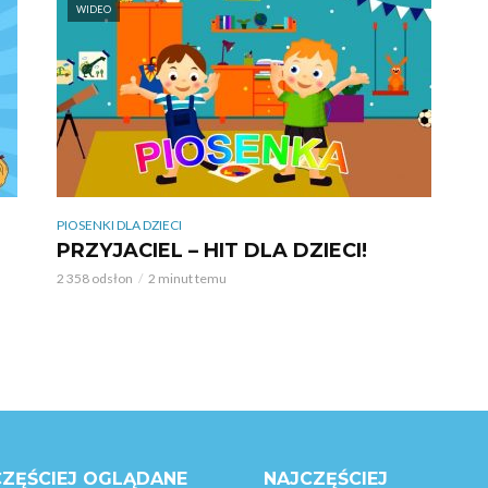
WIDEO
PIOSENKI DLA DZIECI
PRZYJACIEL – HIT DLA DZIECI!
2 358 odsłon
2 minut temu
ZĘŚCIEJ OGLĄDANE
NAJCZĘŚCIEJ