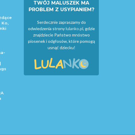
TWÓJ MALUSZEK MA
PROBLEM Z USYPIANIEM?
zdące
Serdecznie zapraszamy do
 Ko,
nki
odwiedzenia strony
lulanko.pl
, gdzie
znajdziecie Państwo mnóstwo
piosenek i odgłosów, które pomogą
usnąć dziecku!
a-
|
|
ngs
RA
a