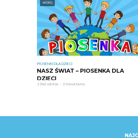
WIDEO
PIOSENKI DLA DZIECI
NASZ ŚWIAT – PIOSENKA DLA
DZIECI
1 362 odsłon
2 minut temu
NAJC