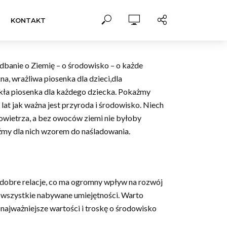
KONTAKT
 dbanie o Ziemię – o środowisko – o każde
a, wrażliwa piosenka dla dzieci,dla
wykła piosenka dla każdego dziecka. Pokażmy
lat jak ważna jest przyroda i środowisko. Niech
powietrza, a bez owoców ziemi nie byłoby
dźmy dla nich wzorem do naśladowania.
 dobre relacje, co ma ogromny wpływ na rozwój
na wszystkie nabywane umiejętności. Warto
ajważniejsze wartości i troskę o środowisko