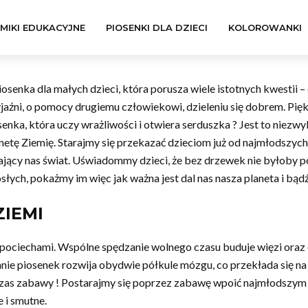
LMIKI EDUKACYJNE
PIOSENKI DLA DZIECI
KOLOROWANKI
senka dla małych dzieci, która porusza wiele istotnych kwestii –
jaźni, o pomocy drugiemu człowiekowi, dzieleniu się dobrem. Piękn
osenka, która uczy wrażliwości i otwiera serduszka ? Jest to niez
etę Ziemię. Starajmy się przekazać dzieciom już od najmłodszych 
ający nas świat. Uświadommy dzieci, że bez drzewek nie byłoby 
słych, pokażmy im więc jak ważna jest dal nas nasza planeta i bą
ZIEMI
 pociechami. Wspólne spędzanie wolnego czasu buduje więzi oraz
wanie piosenek rozwija obydwie półkule mózgu, co przekłada się 
as zabawy ! Postarajmy się poprzez zabawę wpoić najmłodszym n
 i smutne.