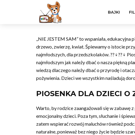
BAJKI
FI
,,NIE JESTEM SAM” to wspaniała, edukacyjna pio
drzewo, zwierzę, kwiat. Śpiewamy o istocie przy
najmłodszych, dla przedszkolaków. ??‍♀️??‍♀️ Pi
najmłodszym jak należy dbać o nasza piękną plan
wiedzą dlaczego należy dbać o przyrodę i otacz
pożywienia. Dzieci we wszystkim naśladują doro
PIOSENKA DLA DZIECI O 
Warto, by rodzice zaangażowali się w zabawę z
emocjonalny dzieci. Poza tym, słuchanie i śpie
zatem wspierać rozwój maluchów również podcz
naturalne, ponieważ bez niego życie będzie szare