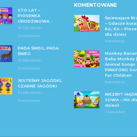
KOMENTOWANE
STO LAT –
PIOSENKA
Śpiewające Br
URODZINOWA
– Gdacze kura:
49 122 odsłon
Ko, Ko – Piose
dla dzieci
1 minut temu
komentarzy
PADA ŚNIEG, PADA
Monkey Banan
ŚNIEG
Baby Monkey 
45 866 odsłon
Animal Songs 
2 minut temu
PINKFONG So
for Children
JESTEŚMY JAGÓDKI,
komentarzy
CZARNE JAGÓDKI
31 645 odsłon
NIEZBYT MĄD
SOWA – Hit dl
2 minut temu
dzieci!
1 komentarz