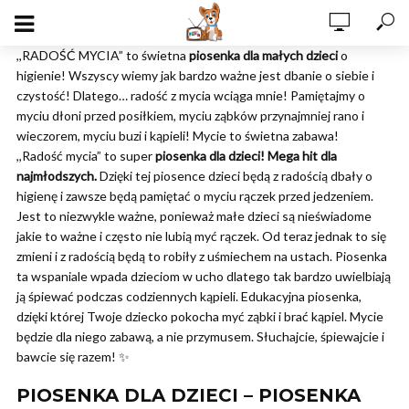
,,RADOŚĆ MYCIA” to świetna
piosenka dla małych dzieci
o
higienie! Wszyscy wiemy jak bardzo ważne jest dbanie o siebie i
czystość! Dlatego… radość z mycia wciąga mnie! Pamiętajmy o
myciu dłoni przed posiłkiem, myciu ząbków przynajmniej rano i
wieczorem, myciu buzi i kąpieli! Mycie to świetna zabawa!
,,Radość mycia” to super
piosenka dla dzieci!
Mega hit dla
najmłodszych.
Dzięki tej piosence dzieci będą z radością dbały o
higienę i zawsze będą pamiętać o myciu rączek przed jedzeniem.
Jest to niezwykle ważne, ponieważ małe dzieci są nieświadome
jakie to ważne i często nie lubią myć rączek. Od teraz jednak to się
zmieni i z radością będą to robiły z uśmiechem na ustach. Piosenka
ta wspaniale wpada dzieciom w ucho dlatego tak bardzo uwielbiają
ją śpiewać podczas codziennych kąpieli. Edukacyjna piosenka,
dzięki której Twoje dziecko pokocha myć ząbki i brać kąpiel. Mycie
będzie dla niego zabawą, a nie przymusem. Słuchajcie, śpiewajcie i
bawcie się razem! ✨
PIOSENKA DLA DZIECI – PIOSENKA