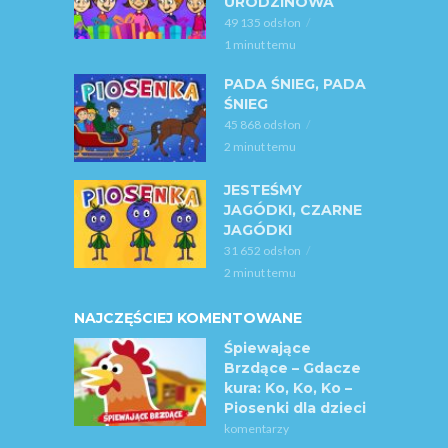
URODZINOWA
49 135 odsłon
1 minut temu
PADA ŚNIEG, PADA
ŚNIEG
45 868 odsłon
2 minut temu
JESTEŚMY
JAGÓDKI, CZARNE
JAGÓDKI
31 652 odsłon
2 minut temu
NAJCZĘŚCIEJ KOMENTOWANE
Śpiewające
Brzdące – Gdacze
kura: Ko, Ko, Ko –
Piosenki dla dzieci
komentarzy