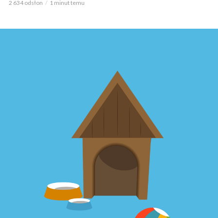
2 634 odsłon
1 minut temu