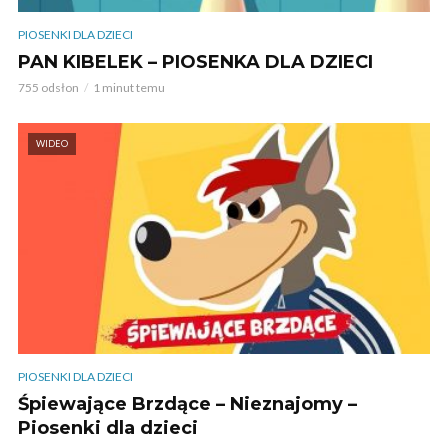
PIOSENKI DLA DZIECI
PAN KIBELEK – PIOSENKA DLA DZIECI
755 odsłon
1 minut temu
WIDEO
PIOSENKI DLA DZIECI
Śpiewające Brzdące – Nieznajomy –
Piosenki dla dzieci