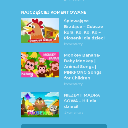
NAJCZĘŚCIEJ KOMENTOWANE
Śpiewające
Brzdące – Gdacze
kura: Ko, Ko, Ko –
Piosenki dla dzieci
komentarzy
Monkey Banana-
Baby Monkey |
Animal Songs |
PINKFONG Songs
for Children
komentarzy
NIEZBYT MĄDRA
SOWA – Hit dla
dzieci!
1 komentarz