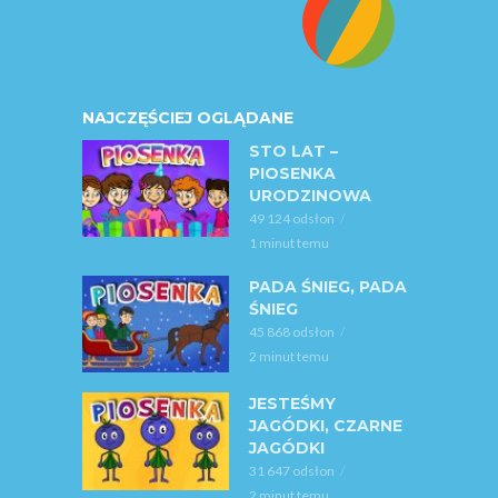
NAJCZĘŚCIEJ OGLĄDANE
STO LAT –
PIOSENKA
URODZINOWA
49 124 odsłon
1 minut temu
PADA ŚNIEG, PADA
ŚNIEG
45 868 odsłon
2 minut temu
JESTEŚMY
JAGÓDKI, CZARNE
JAGÓDKI
31 647 odsłon
2 minut temu