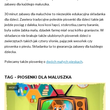
zabawy dla każdego maluszka.
30 minut zabawy dla maluchów to niezwykle edukacyjna składanka
dla dzieci. Zawiera tradycyjne poleskie piosenki dla dzieci takie jak
jedzie pociąg z daleka, kosi kosi łapci, stokrotka,czarny baranie,
była sobie żabka mała, dziadek farmę miał oraz kółko graniaste. W
składance nie brakuje także ulubionych piosenek dzieci o
zwierzętach takich jak cztery słonie, pajączek wesołek czy
piosenka o piesiu. Składanka ta to gwarancja zabawy dla każdego
dziecka.
Polecamy także piosenkę o
dwóch małych pieskach
.
TAG - PIOSENKI DLA MALUSZKA
WIDEO