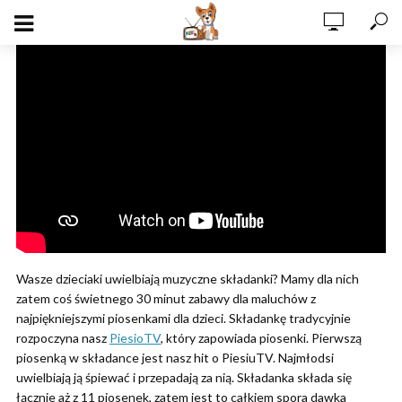
Wasze dzieciaki uwielbiają muzyczne składanki? Mamy dla nich
zatem coś świetnego 30 minut zabawy dla maluchów z
najpiękniejszymi piosenkami dla dzieci. Składankę tradycyjnie
rozpoczyna nasz
PiesioTV
, który zapowiada piosenki. Pierwszą
piosenką w składance jest nasz hit o PiesiuTV. Najmłodsi
uwielbiają ją śpiewać i przepadają za nią. Składanka składa się
łącznie aż z 11 piosenek, zatem jest to całkiem spora dawka