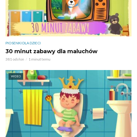
PIOSENKI DLA DZIECI
30 minut zabawy dla maluchów
381 odsłon
1 minut temu
WIDEO