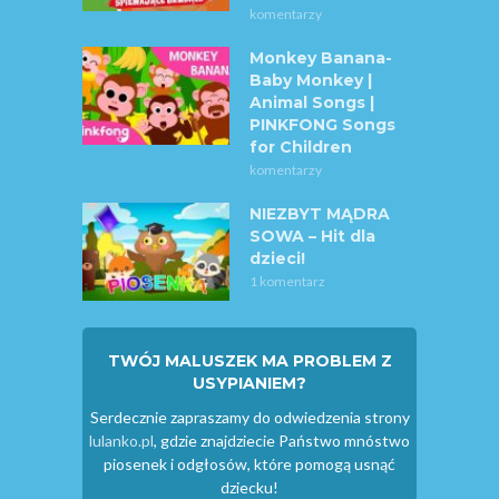
komentarzy
Monkey Banana-
Baby Monkey |
Animal Songs |
PINKFONG Songs
for Children
komentarzy
NIEZBYT MĄDRA
SOWA – Hit dla
dzieci!
1 komentarz
TWÓJ MALUSZEK MA PROBLEM Z
USYPIANIEM?
Serdecznie zapraszamy do odwiedzenia strony
lulanko.pl
, gdzie znajdziecie Państwo mnóstwo
piosenek i odgłosów, które pomogą usnąć
dziecku!