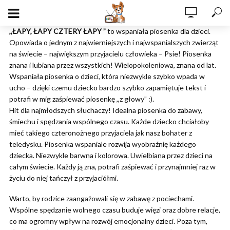
,,ŁAPY, ŁAPY CZTERY ŁAPY ”
to wspaniała piosenka dla dzieci.
Opowiada o jednym z najwierniejszych i najwspanialszych zwierząt
na świecie – największym przyjacielu człowieka – Psie! Piosenka
znana i lubiana przez wszystkich! Wielopokoleniowa, znana od lat.
Wspaniała piosenka o dzieci, która niezwykle szybko wpada w
ucho – dzięki czemu dziecko bardzo szybko zapamiętuje tekst i
potrafi w mig zaśpiewać piosenkę ,,z głowy” :).
Hit dla najmłodszych słuchaczy! Idealna piosenka do zabawy,
śmiechu i spędzania wspólnego czasu. Każde dziecko chciałoby
mieć takiego czteronożnego przyjaciela jak nasz bohater z
teledysku. Piosenka wspaniale rozwija wyobraźnię każdego
dziecka. Niezwykle barwna i kolorowa. Uwielbiana przez dzieci na
całym świecie. Każdy ją zna, potrafi zaśpiewać i przynajmniej raz w
życiu do niej tańczył z przyjaciółmi.
Warto, by rodzice zaangażowali się w zabawę z pociechami.
Wspólne spędzanie wolnego czasu buduje więzi oraz dobre relacje,
co ma ogromny wpływ na rozwój emocjonalny dzieci. Poza tym,