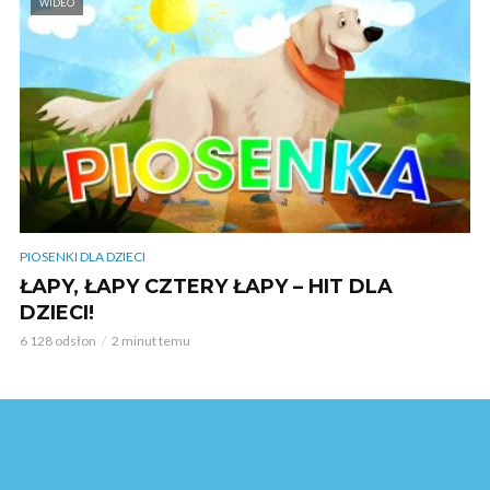
WIDEO
PIOSENKI DLA DZIECI
ŁAPY, ŁAPY CZTERY ŁAPY – HIT DLA
DZIECI!
6 128 odsłon
2 minut temu