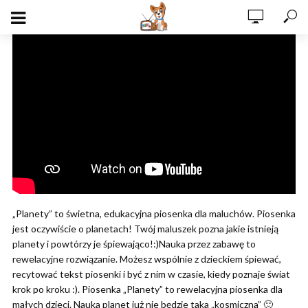
„Planety” to świetna, edukacyjna piosenka dla maluchów. Piosenka
jest oczywiście o planetach! Twój maluszek pozna jakie istnieją
planety i powtórzy je śpiewająco!:)Nauka przez zabawę to
rewelacyjne rozwiązanie. Możesz wspólnie z dzieckiem śpiewać,
recytować tekst piosenki i być z nim w czasie, kiedy poznaje świat
krok po kroku :). Piosenka „Planety” to rewelacyjna piosenka dla
małych dzieci. Nauka planet już nie będzie taka „kosmiczna” 🙂