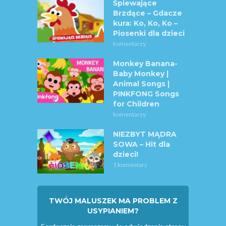
Śpiewające
Brzdące – Gdacze
kura: Ko, Ko, Ko –
Piosenki dla dzieci
komentarzy
Monkey Banana-
Baby Monkey |
Animal Songs |
PINKFONG Songs
for Children
komentarzy
NIEZBYT MĄDRA
SOWA – Hit dla
dzieci!
1 komentarz
TWÓJ MALUSZEK MA PROBLEM Z
USYPIANIEM?