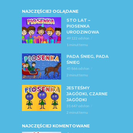
NAJCZĘŚCIEJ OGLĄDANE
STO LAT –
PIOSENKA
URODZINOWA
49 122 odsłon
1 minut temu
PADA ŚNIEG, PADA
ŚNIEG
45 866 odsłon
2 minut temu
JESTEŚMY
JAGÓDKI, CZARNE
JAGÓDKI
31 647 odsłon
2 minut temu
NAJCZĘŚCIEJ KOMENTOWANE