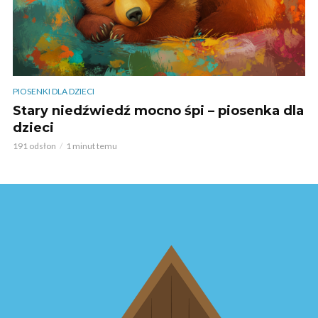
PIOSENKI DLA DZIECI
Stary niedźwiedź mocno śpi – piosenka dla
dzieci
191 odsłon
1 minut temu