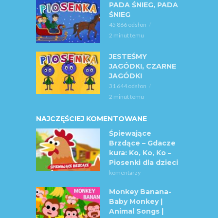
PADA ŚNIEG, PADA
ŚNIEG
45 866 odsłon
2 minut temu
JESTEŚMY
JAGÓDKI, CZARNE
JAGÓDKI
31 644 odsłon
2 minut temu
NAJCZĘŚCIEJ KOMENTOWANE
Śpiewające
Brzdące – Gdacze
kura: Ko, Ko, Ko –
Piosenki dla dzieci
komentarzy
Monkey Banana-
Baby Monkey |
Animal Songs |