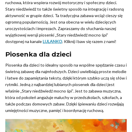
ruchowa, która wspiera rozwój motoryczny i społeczny dzieci.
Stary niedźwiedź to także świetny sposób na integrację i radosną
aktywność w grupie dzieci. Ta tradycyjna zabawa wciąż cieszy się
ogromną popularnością. Jest ona obecna w wielu dziecięcych
uroczystościach i imprezach. Zapraszamy do słuchania naszej
wyjątkowej wersji piosenki „Stary niedźwiedź mocno śpi”
dostępnej na kanale
LULANKO
. Kliknij i baw się razem z nami!
Piosenka dla dzieci
Piosenka dla dzieci to idealny sposób na wspólne spędzanie czasu i
świetną zabawę dla najmłodszych. Dzieci uwielbiają proste melodie
i łatwe do zapamiętania teksty, dzięki którym szybko uczą się słów i
rytmiki. Jedną z najbardziej lubianych piosenek dla dzieci jest
właśnie „Stary niedźwiedź mocno śpi”. Jest to zabawa muzyczna,
która od pokoleń angażuje maluchy w przedszkolach, szkołach, a
także podczas domowych zabaw. Dzięki śpiewaniu dzieci rozwijają
umiejętności muzyczne, pamięć i koordynację ruchową.