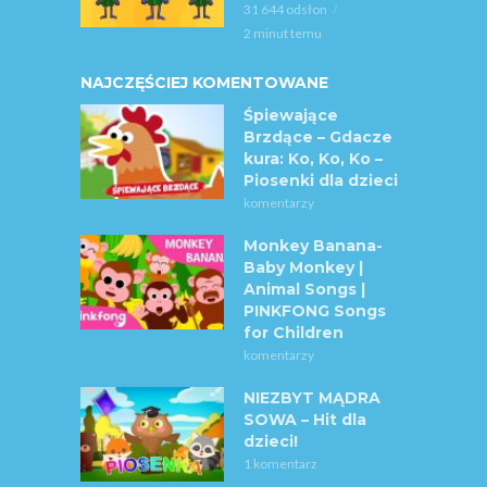
31 644 odsłon
2 minut temu
NAJCZĘŚCIEJ KOMENTOWANE
Śpiewające
Brzdące – Gdacze
kura: Ko, Ko, Ko –
Piosenki dla dzieci
komentarzy
Monkey Banana-
Baby Monkey |
Animal Songs |
PINKFONG Songs
for Children
komentarzy
NIEZBYT MĄDRA
SOWA – Hit dla
dzieci!
1 komentarz