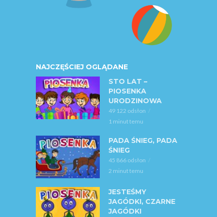
NAJCZĘŚCIEJ OGLĄDANE
STO LAT –
PIOSENKA
URODZINOWA
49 122 odsłon
1 minut temu
PADA ŚNIEG, PADA
ŚNIEG
45 866 odsłon
2 minut temu
JESTEŚMY
JAGÓDKI, CZARNE
JAGÓDKI