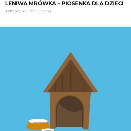
LENIWA MRÓWKA – PIOSENKA DLA DZIECI
1 081 odsłon
2 minut temu