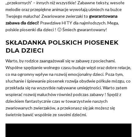
,,przekornych” – innych niż wszystkie! Zabawne teksty, wesołe
melodie oraz przepiękne animacje wywołają uśmiech na buźce
Twojego malucha! Zwariowane zwierzaki to
gwarantowana
zabawa dla dzieci!
Prawdziwe HITY dla najmłodszych. Mega,
polskie piosenki dla dzieci ! 🙂 Śmiech gwarantowany!
SKŁADANKA POLSKICH PIOSENEK
DLA DZIECI
Warto, by rodzice zaangażowali się w zabawę z pociechami.
Wspólne spędzanie wolnego czasu buduje więzi oraz dobre relacje,
co ma ogromny wpływ na rozwój emocjonalny dzieci. Poza tym,
słuchanie i śpiewanie piosenek rozwija obydwie półkule mózgu, co
przekłada się na wszystkie nabywane umiejętności. Warto zatem
wspierać rozwój maluchów również podczas zabawy ! Spędź z
dzieckiem fantastycznie czas w towarzystwie naszych
zwariowanych zwierzaków, a przekonasz się jak możesz się
świetnie bawić wspólnie ze swoimi dziećmi.