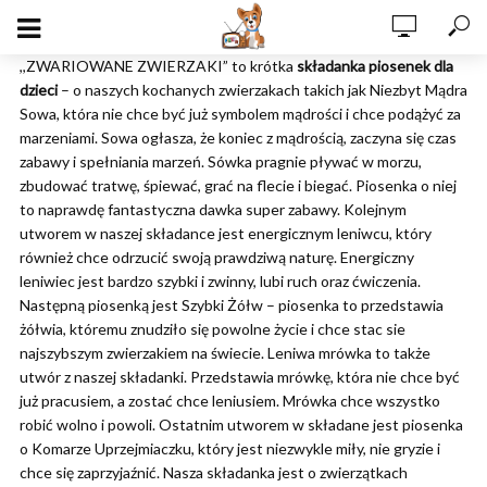
,,ZWARIOWANE ZWIERZAKI” to krótka
składanka piosenek dla
dzieci
– o naszych kochanych zwierzakach takich jak Niezbyt Mądra
Sowa, która nie chce być już symbolem mądrości i chce podążyć za
marzeniami. Sowa ogłasza, że koniec z mądrością, zaczyna się czas
zabawy i spełniania marzeń. Sówka pragnie pływać w morzu,
zbudować tratwę, śpiewać, grać na flecie i biegać. Piosenka o niej
to naprawdę fantastyczna dawka super zabawy. Kolejnym
utworem w naszej składance jest energicznym leniwcu, który
również chce odrzucić swoją prawdziwą naturę. Energiczny
leniwiec jest bardzo szybki i zwinny, lubi ruch oraz ćwiczenia.
Następną piosenką jest Szybki Żółw – piosenka to przedstawia
żółwia, któremu znudziło się powolne życie i chce stac sie
najszybszym zwierzakiem na świecie. Leniwa mrówka to także
utwór z naszej składanki. Przedstawia mrówkę, która nie chce być
już pracusiem, a zostać chce leniusiem. Mrówka chce wszystko
robić wolno i powoli. Ostatnim utworem w składane jest piosenka
o Komarze Uprzejmiaczku, który jest niezwykle miły, nie gryzie i
chce się zaprzyjaźnić. Nasza składanka jest o zwierzątkach