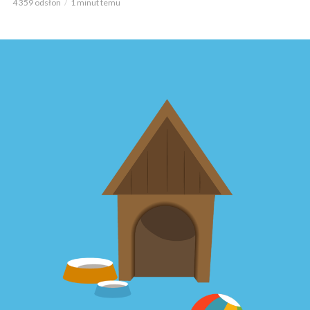
4 359 odsłon
1 minut temu