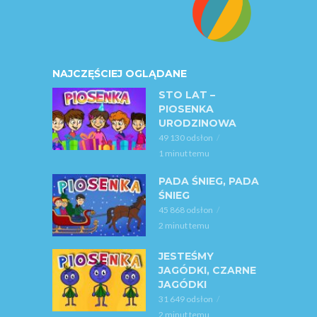
NAJCZĘŚCIEJ OGLĄDANE
STO LAT –
PIOSENKA
URODZINOWA
49 130 odsłon
1 minut temu
PADA ŚNIEG, PADA
ŚNIEG
45 868 odsłon
2 minut temu
JESTEŚMY
JAGÓDKI, CZARNE
JAGÓDKI
31 649 odsłon
2 minut temu