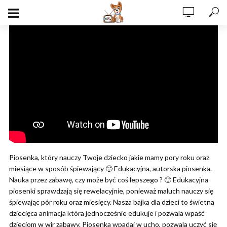
Piosenka, który nauczy Twoje dziecko jakie mamy pory roku oraz
miesiące w sposób śpiewający 🙂 Edukacyjna, autorska piosenka.
Nauka przez zabawę, czy może być coś lepszego ? 🙂 Edukacyjna
piosenki sprawdzają się rewelacyjnie, ponieważ maluch nauczy się
śpiewając pór roku oraz miesięcy. Nasza bajka dla dzieci to świetna
dziecięca animacja która jednocześnie edukuje i pozwala wpaść
dzieciom w wir zabawy. Piosenka wpadaj w ucho, pozwala uczyć się