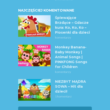
NAJCZĘŚCIEJ KOMENTOWANE
Śpiewające
Brzdące – Gdacze
kura: Ko, Ko, Ko –
Piosenki dla dzieci
komentarzy
Monkey Banana-
Baby Monkey |
Animal Songs |
PINKFONG Songs
for Children
komentarzy
NIEZBYT MĄDRA
SOWA – Hit dla
dzieci!
1 komentarz