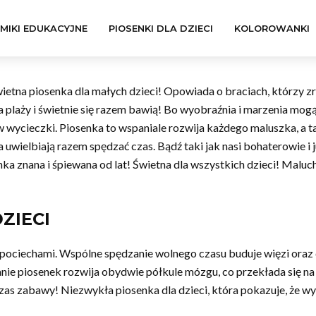
LMIKI EDUKACYJNE
PIOSENKI DLA DZIECI
KOLOROWANKI
wietna piosenka dla małych dzieci! Opowiada o braciach, którzy zro
a plaży i świetnie się razem bawią! Bo wyobraźnia i marzenia mogą
ę w wycieczki. Piosenka to wspaniale rozwija każdego maluszka, 
ia uwielbiają razem spędzać czas. Bądź taki jak nasi bohaterowie i 
nka znana i śpiewana od lat! Świetna dla wszystkich dzieci! Maluch
ZIECI
 pociechami. Wspólne spędzanie wolnego czasu buduje więzi oraz
wanie piosenek rozwija obydwie półkule mózgu, co przekłada się 
s zabawy! Niezwykła piosenka dla dzieci, która pokazuje, że wyo