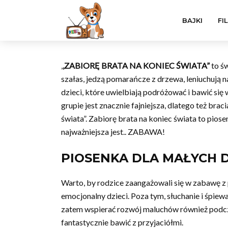
BAJKI
FI
,
,ZABIORĘ BRATA NA KONIEC ŚWIATA”
to ś
szałas, jedzą pomarańcze z drzewa, leniuchują n
dzieci, które uwielbiają podróżować i bawić si
grupie jest znacznie fajniejsza, dlatego też brac
świata”. Zabiorę brata na koniec świata to piose
najważniejsza jest.. ZABAWA!
PIOSENKA DLA MAŁYCH D
Warto, by rodzice zaangażowali się w zabawę z
emocjonalny dzieci. Poza tym, słuchanie i śpie
zatem wspierać rozwój maluchów również podcza
fantastycznie bawić z przyjaciółmi.