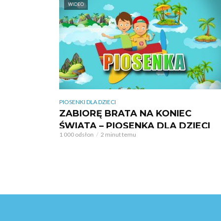
WIDEO
PIOSENKI DLA DZIECI
ZABIORĘ BRATA NA KONIEC
ŚWIATA – PIOSENKA DLA DZIECI
1 000 odsłon
2 minut temu