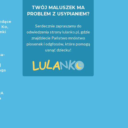
TWÓJ MALUSZEK MA
PROBLEM Z USYPIANIEM?
zdące
Serdecznie zapraszamy do
 Ko,
nki
odwiedzenia strony
lulanko.pl
, gdzie
znajdziecie Państwo mnóstwo
piosenek i odgłosów, które pomogą
usnąć dziecku!
a-
|
|
ngs
RA
a