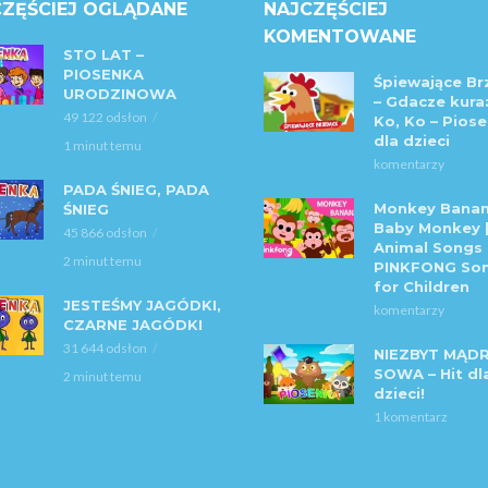
ZĘŚCIEJ OGLĄDANE
NAJCZĘŚCIEJ
KOMENTOWANE
STO LAT –
PIOSENKA
Śpiewające Br
URODZINOWA
– Gdacze kura:
49 122 odsłon
Ko, Ko – Piose
dla dzieci
1 minut temu
komentarzy
PADA ŚNIEG, PADA
Monkey Banan
ŚNIEG
Baby Monkey 
45 866 odsłon
Animal Songs 
2 minut temu
PINKFONG So
for Children
JESTEŚMY JAGÓDKI,
komentarzy
CZARNE JAGÓDKI
31 644 odsłon
NIEZBYT MĄD
SOWA – Hit dl
2 minut temu
dzieci!
1 komentarz