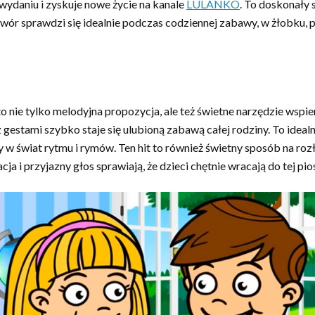
daniu i zyskuje nowe życie na kanale
LULANKO
. To doskonały 
wór sprawdzi się idealnie podczas codziennej zabawy, w żłobku, 
 nie tylko melodyjna propozycja, ale też świetne narzędzie wspie
z gestami szybko staje się ulubioną zabawą całej rodziny. To ide
w świat rytmu i rymów. Ten hit to również świetny sposób na roz
a i przyjazny głos sprawiają, że dzieci chętnie wracają do tej pio