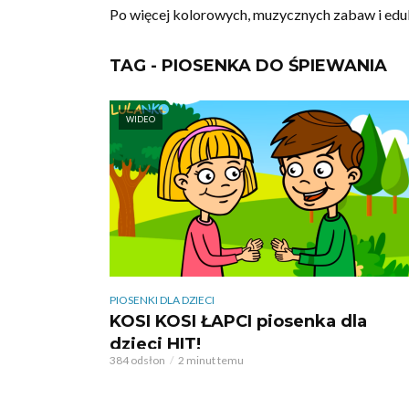
Po więcej kolorowych, muzycznych zabaw i ed
TAG - PIOSENKA DO ŚPIEWANIA
WIDEO
PIOSENKI DLA DZIECI
KOSI KOSI ŁAPCI piosenka dla
dzieci HIT!
384 odsłon
2 minut temu