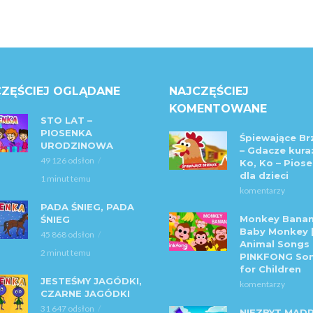
ZĘŚCIEJ OGLĄDANE
NAJCZĘŚCIEJ
KOMENTOWANE
STO LAT –
PIOSENKA
Śpiewające Br
URODZINOWA
– Gdacze kura:
49 126 odsłon
Ko, Ko – Piose
dla dzieci
1 minut temu
komentarzy
PADA ŚNIEG, PADA
Monkey Banan
ŚNIEG
Baby Monkey 
45 868 odsłon
Animal Songs 
2 minut temu
PINKFONG So
for Children
JESTEŚMY JAGÓDKI,
komentarzy
CZARNE JAGÓDKI
31 647 odsłon
NIEZBYT MĄD