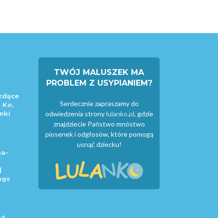
TWÓJ MALUSZEK MA
PROBLEM Z USYPIANIEM?
zdące
Serdecznie zapraszamy do
 Ko,
nki
odwiedzenia strony
lulanko.pl
, gdzie
znajdziecie Państwo mnóstwo
piosenek i odgłosów, które pomogą
usnąć dziecku!
a-
|
|
ngs
RA