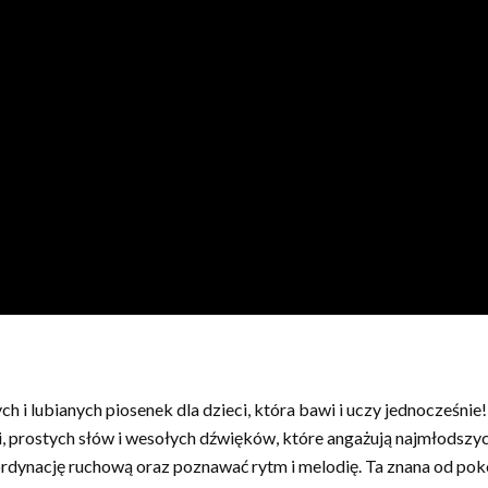
h i lubianych piosenek dla dzieci, która bawi i uczy jednocześnie
, prostych słów i wesołych dźwięków, które angażują najmłodszy
ordynację ruchową oraz poznawać rytm i melodię. Ta znana od pok