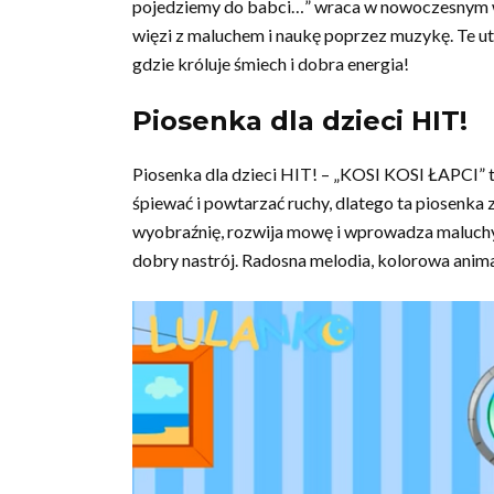
pojedziemy do babci…” wraca w nowoczesnym wy
więzi z maluchem i naukę poprzez muzykę. Te ut
gdzie króluje śmiech i dobra energia!
Piosenka dla dzieci HIT!
Piosenka dla dzieci HIT! – „KOSI KOSI ŁAPCI” to
śpiewać i powtarzać ruchy, dlatego ta piosenka 
wyobraźnię, rozwija mowę i wprowadza maluchy 
dobry nastrój. Radosna melodia, kolorowa animacj