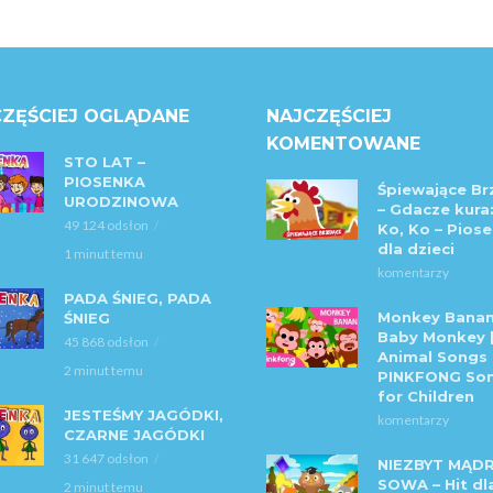
ZĘŚCIEJ OGLĄDANE
NAJCZĘŚCIEJ
KOMENTOWANE
STO LAT –
PIOSENKA
Śpiewające Br
URODZINOWA
– Gdacze kura:
49 124 odsłon
Ko, Ko – Piose
dla dzieci
1 minut temu
komentarzy
PADA ŚNIEG, PADA
Monkey Banan
ŚNIEG
Baby Monkey 
45 868 odsłon
Animal Songs 
2 minut temu
PINKFONG So
for Children
JESTEŚMY JAGÓDKI,
komentarzy
CZARNE JAGÓDKI
31 647 odsłon
NIEZBYT MĄD
SOWA – Hit dl
2 minut temu