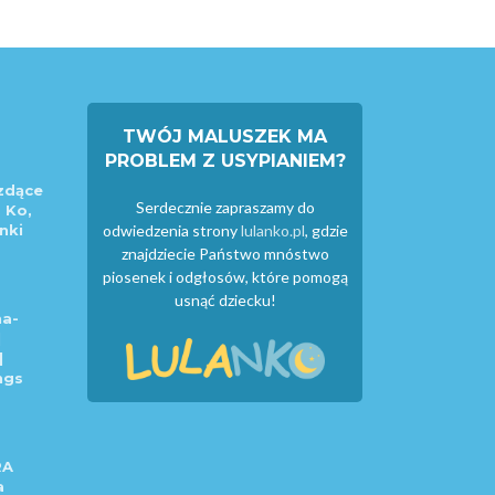
TWÓJ MALUSZEK MA
PROBLEM Z USYPIANIEM?
zdące
Serdecznie zapraszamy do
 Ko,
nki
odwiedzenia strony
lulanko.pl
, gdzie
znajdziecie Państwo mnóstwo
piosenek i odgłosów, które pomogą
usnąć dziecku!
a-
|
|
ngs
RA
a