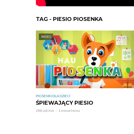
TAG - PIESIO PIOSENKA
WIDEO
PIOSENKI DLA DZIECI
ŚPIEWAJĄCY PIESIO
288 odsłon
1 minut temu