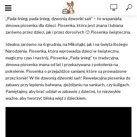
„Pada śnieg, pada śnieg, dzwonią dzwonki sań” – to wspaniała,
zimowa piosenka dla dzieci. Piosenka, która jest znana i lubiana
zarówno przez dzieci, jak i przez dorosłych 🙂 Piosenka świąteczna.
Idealna zarówno na 6 grudnia, na Mikołajki, jak i na święta Bożego
Narodzenia. Piosenka, która wprowadza dzieci w świąteczny,
magiczny czas i nastrój. Piosenka „Pada śnieg” to tradycyjna,
zimowa piosenka znana od lat i przekazywana z pokolenia na
pokolenie. Piosenka o przejażdżce saniami, które są prowadzone
przez konie! W tle dzwonią dźwonki sań! Rewelacyjna piosenka do
zabawy przy lepieniu bałwana, zjeżdżaniu na sankach, czy kuligach.
Pamiętajmy, aby brać udział w zabawie z dziećmi, to niezwykle
ważne, aby tworzyć bliską więź z dzieckiem.