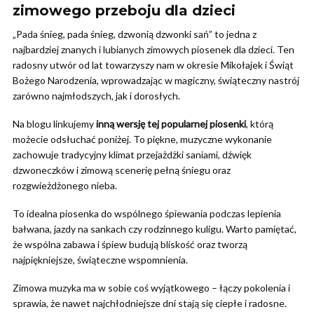
zimowego przeboju dla dzieci
„Pada śnieg, pada śnieg, dzwonią dzwonki sań” to jedna z
najbardziej znanych i lubianych zimowych piosenek dla dzieci. Ten
radosny utwór od lat towarzyszy nam w okresie Mikołajek i Świąt
Bożego Narodzenia, wprowadzając w magiczny, świąteczny nastrój
zarówno najmłodszych, jak i dorosłych.
Na blogu linkujemy
inną wersję tej popularnej piosenki
, którą
możecie odsłuchać poniżej. To piękne, muzyczne wykonanie
zachowuje tradycyjny klimat przejażdżki saniami, dźwięk
dzwoneczków i zimową scenerię pełną śniegu oraz
rozgwieżdżonego nieba.
To idealna piosenka do wspólnego śpiewania podczas lepienia
bałwana, jazdy na sankach czy rodzinnego kuligu. Warto pamiętać,
że wspólna zabawa i śpiew budują bliskość oraz tworzą
najpiękniejsze, świąteczne wspomnienia.
Zimowa muzyka ma w sobie coś wyjątkowego – łączy pokolenia i
sprawia, że nawet najchłodniejsze dni stają się ciepłe i radosne.