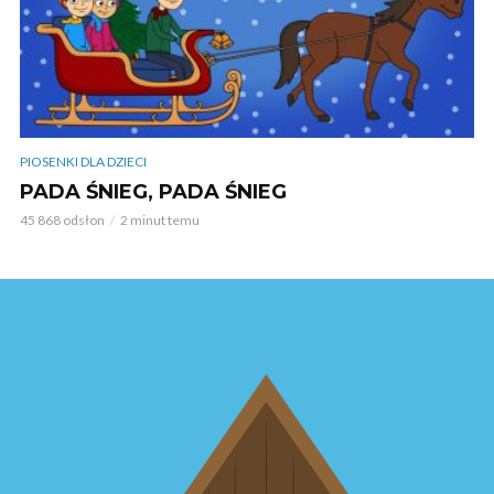
PIOSENKI DLA DZIECI
PADA ŚNIEG, PADA ŚNIEG
45 868 odsłon
2 minut temu