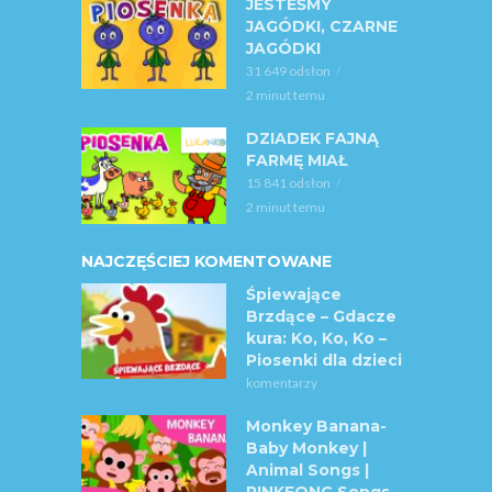
JESTEŚMY
JAGÓDKI, CZARNE
JAGÓDKI
31 649 odsłon
2 minut temu
DZIADEK FAJNĄ
FARMĘ MIAŁ
15 841 odsłon
2 minut temu
NAJCZĘŚCIEJ KOMENTOWANE
Śpiewające
Brzdące – Gdacze
kura: Ko, Ko, Ko –
Piosenki dla dzieci
komentarzy
Monkey Banana-
Baby Monkey |
Animal Songs |
PINKFONG Songs