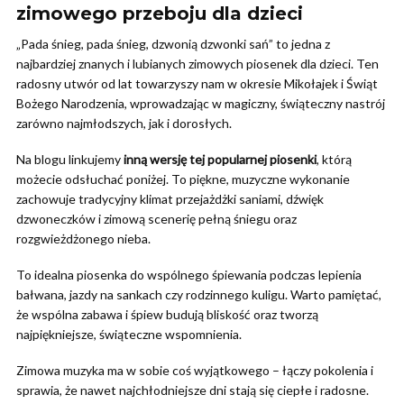
zimowego przeboju dla dzieci
„Pada śnieg, pada śnieg, dzwonią dzwonki sań” to jedna z
najbardziej znanych i lubianych zimowych piosenek dla dzieci. Ten
radosny utwór od lat towarzyszy nam w okresie Mikołajek i Świąt
Bożego Narodzenia, wprowadzając w magiczny, świąteczny nastrój
zarówno najmłodszych, jak i dorosłych.
Na blogu linkujemy
inną wersję tej popularnej piosenki
, którą
możecie odsłuchać poniżej. To piękne, muzyczne wykonanie
zachowuje tradycyjny klimat przejażdżki saniami, dźwięk
dzwoneczków i zimową scenerię pełną śniegu oraz
rozgwieżdżonego nieba.
To idealna piosenka do wspólnego śpiewania podczas lepienia
bałwana, jazdy na sankach czy rodzinnego kuligu. Warto pamiętać,
że wspólna zabawa i śpiew budują bliskość oraz tworzą
najpiękniejsze, świąteczne wspomnienia.
Zimowa muzyka ma w sobie coś wyjątkowego – łączy pokolenia i
sprawia, że nawet najchłodniejsze dni stają się ciepłe i radosne.