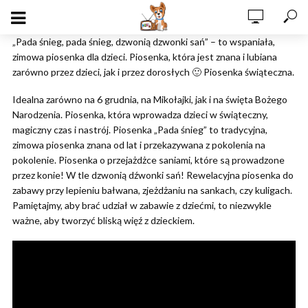
„Pada śnieg, pada śnieg, dzwonią dzwonki sań” – to wspaniała,
zimowa piosenka dla dzieci. Piosenka, która jest znana i lubiana
zarówno przez dzieci, jak i przez dorosłych 🙂 Piosenka świąteczna.
Idealna zarówno na 6 grudnia, na Mikołajki, jak i na święta Bożego
Narodzenia. Piosenka, która wprowadza dzieci w świąteczny,
magiczny czas i nastrój. Piosenka „Pada śnieg” to tradycyjna,
zimowa piosenka znana od lat i przekazywana z pokolenia na
pokolenie. Piosenka o przejażdżce saniami, które są prowadzone
przez konie! W tle dzwonią dźwonki sań! Rewelacyjna piosenka do
zabawy przy lepieniu bałwana, zjeżdżaniu na sankach, czy kuligach.
Pamiętajmy, aby brać udział w zabawie z dziećmi, to niezwykle
ważne, aby tworzyć bliską więź z dzieckiem.