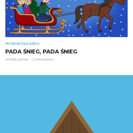
PIOSENKI DLA DZIECI
PADA ŚNIEG, PADA ŚNIEG
45 868 odsłon
2 minut temu