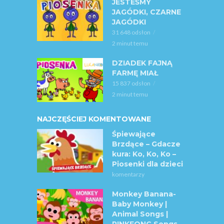
JESTEŚMY
JAGÓDKI, CZARNE
JAGÓDKI
31 648 odsłon
2 minut temu
DZIADEK FAJNĄ
FARMĘ MIAŁ
15 837 odsłon
2 minut temu
NAJCZĘŚCIEJ KOMENTOWANE
Śpiewające
Brzdące – Gdacze
kura: Ko, Ko, Ko –
Piosenki dla dzieci
komentarzy
Monkey Banana-
Baby Monkey |
Animal Songs |
PINKFONG Songs