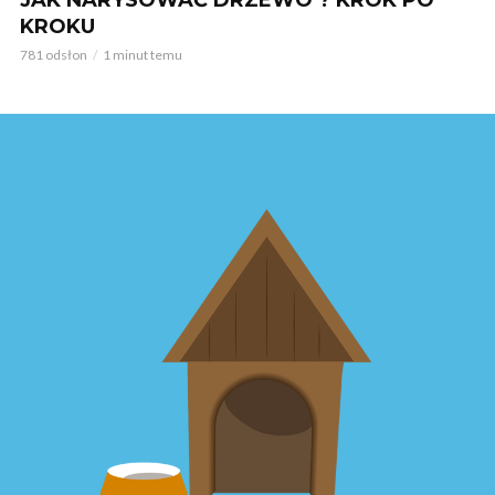
JAK NARYSOWAĆ DRZEWO ? KROK PO
KROKU
781 odsłon
1 minut temu