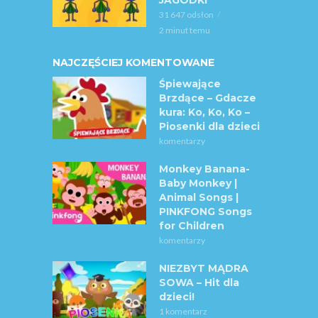
31 647 odsłon
2 minut temu
NAJCZĘŚCIEJ KOMENTOWANE
Śpiewające
Brzdące – Gdacze
kura: Ko, Ko, Ko –
Piosenki dla dzieci
komentarzy
Monkey Banana-
Baby Monkey |
Animal Songs |
PINKFONG Songs
for Children
komentarzy
NIEZBYT MĄDRA
SOWA – Hit dla
dzieci!
1 komentarz