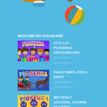
NAJCZĘŚCIEJ OGLĄDANE
STO LAT –
PIOSENKA
URODZINOWA
49 122 odsłon
1 minut temu
PADA ŚNIEG, PADA
ŚNIEG
45 866 odsłon
2 minut temu
JESTEŚMY
JAGÓDKI, CZARNE
JAGÓDKI