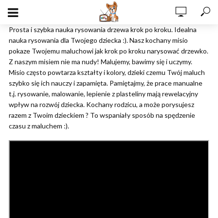
Prosta i szybka nauka rysowania drzewa krok po kroku. Idealna
nauka rysowania dla Twojego dziecka :). Nasz kochany misio
pokaze Twojemu maluchowi jak krok po kroku narysować drzewko.
Z naszym misiem nie ma nudy! Malujemy, bawimy się i uczymy.
Misio często powtarza kształty i kolory, dzieki czemu Twój maluch
szybko się ich nauczy i zapamięta. Pamiętajmy, że prace manualne
t.j. rysowanie, malowanie, lepienie z plasteliny mają rewelacyjny
wpływ na rozwój dziecka. Kochany rodzicu, a może porysujesz
razem z Twoim dzieckiem ? To wspaniały sposób na spędzenie
czasu z maluchem :).