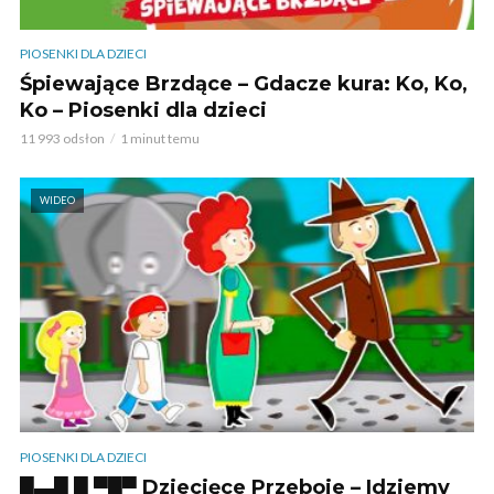
PIOSENKI DLA DZIECI
Śpiewające Brzdące – Gdacze kura: Ko, Ko,
Ko – Piosenki dla dzieci
11 993 odsłon
1 minut temu
WIDEO
PIOSENKI DLA DZIECI
█▬█ █ ▀█▀ Dziecięce Przeboje – Idziemy