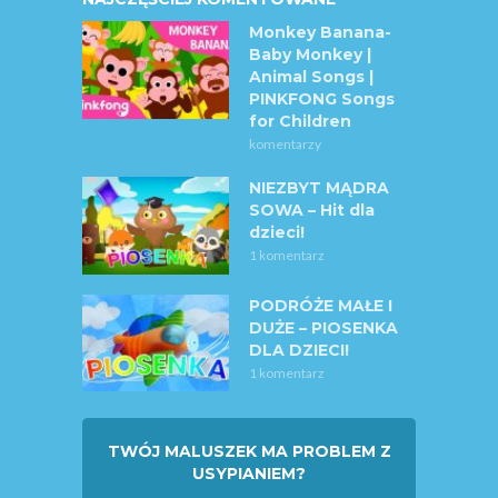
Monkey Banana-
Baby Monkey |
Animal Songs |
PINKFONG Songs
for Children
komentarzy
NIEZBYT MĄDRA
SOWA – Hit dla
dzieci!
1 komentarz
PODRÓŻE MAŁE I
DUŻE – PIOSENKA
DLA DZIECI!
1 komentarz
TWÓJ MALUSZEK MA PROBLEM Z
USYPIANIEM?