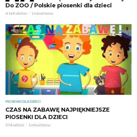
Do ZOO / Polskie piosenki dla dzieci
4 169 odsłon
1 minut temu
WIDEO
PIOSENKI DLA DZIECI
CZAS NA ZABAWĘ NAJPIĘKNIEJSZE
PIOSENKI DLA DZIECI
374 odsłon
1 minut temu