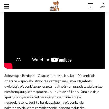
Śpiewające Brzdące – Gdacze kura: Ko, Ko, Ko – Piosenki dla
dzieci to wspaniały utwór dla każdego maluszka. Najmłodsi
uwielbiają piosenki ze zwierzętami. Utwór ten przedstawia bardzo
niesforną kurę, która gdacze ko, ko ,ko dzień i noc. Kura nie daje
spokoju innym zwierzętom żyjącym wspólnie z nią w
gospodarstwie. Jest to bardzo zabawna piosenka dla
najmłodszych, która rozśmieszy nie jednego maluszka.