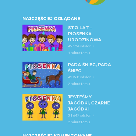
NAJCZĘŚCIEJ OGLĄDANE
STO LAT –
PIOSENKA
URODZINOWA
49 124 odsłon
1 minut temu
PADA ŚNIEG, PADA
ŚNIEG
45 868 odsłon
2 minut temu
JESTEŚMY
JAGÓDKI, CZARNE
JAGÓDKI
31 647 odsłon
2 minut temu
NAJCZĘŚCIEJ KOMENTOWANE