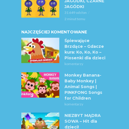
JAGÓDKI, CZARNE
JAGÓDKI
31 649 odsłon
2 minut temu
NAJCZĘŚCIEJ KOMENTOWANE
Śpiewające
Brzdące – Gdacze
kura: Ko, Ko, Ko –
Piosenki dla dzieci
komentarzy
Monkey Banana-
Baby Monkey |
Animal Songs |
PINKFONG Songs
for Children
komentarzy
NIEZBYT MĄDRA
SOWA – Hit dla
dzieci!