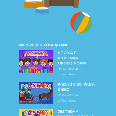
NAJCZĘŚCIEJ OGLĄDANE
STO LAT –
PIOSENKA
URODZINOWA
49 127 odsłon
1 minut temu
PADA ŚNIEG, PADA
ŚNIEG
45 868 odsłon
2 minut temu
JESTEŚMY