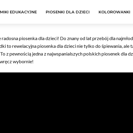
LMIKI EDUKACYJNE
PIOSENKI DLA DZIECI
KOLOROWANKI
e radosna piosenka dla dzieci! Do znany od lat przebój dla naj
ki to rewelacyjna piosenka dla dzieci nie tylko do śpiewania, al
). To z pewnością jedna z najwspanialszych polskich piosenek dla dzi
 wręcz wybornie!