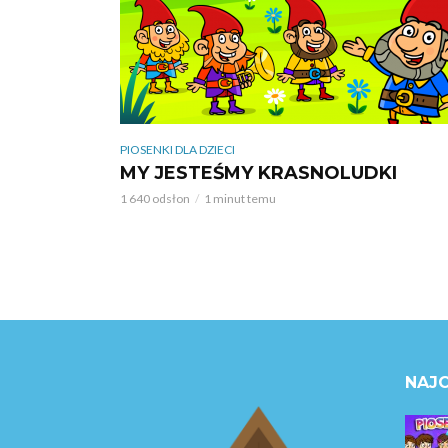
PIOSENKI DLA DZIECI
MY JESTEŚMY KRASNOLUDKI
1 640 odsłon
1 minut temu
NAJC