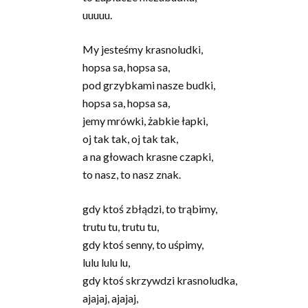
uuuuu.
My jesteśmy krasnoludki,
hopsa sa, hopsa sa,
pod grzybkami nasze budki,
hopsa sa, hopsa sa,
jemy mrówki, żabkie łapki,
oj tak tak, oj tak tak,
a na głowach krasne czapki,
to nasz, to nasz znak.
gdy ktoś zbłądzi, to trąbimy,
trutu tu, trutu tu,
gdy ktoś senny, to uśpimy,
lulu lulu lu,
gdy ktoś skrzywdzi krasnoludka,
ajajaj, ajajaj,