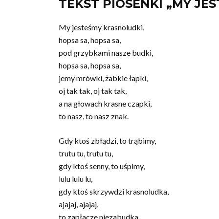
TEKST PIOSENKI „MY JE
My jesteśmy krasnoludki,
hopsa sa, hopsa sa,
pod grzybkami nasze budki,
hopsa sa, hopsa sa,
jemy mrówki, żabkie łapki,
oj tak tak, oj tak tak,
a na głowach krasne czapki,
to nasz, to nasz znak.
Gdy ktoś zbłądzi, to trąbimy,
trutu tu, trutu tu,
gdy ktoś senny, to uśpimy,
lulu lulu lu,
gdy ktoś skrzywdzi krasnoludka,
ajajaj, ajajaj,
to zapłacze niezabudka,