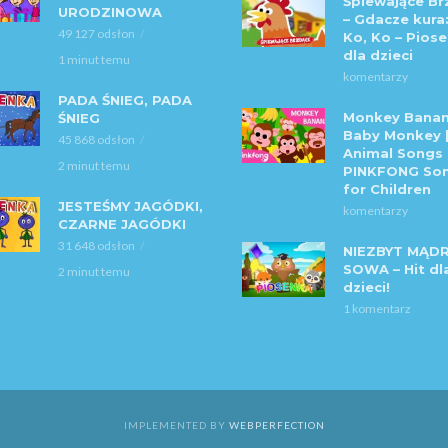
Śpiewające Br
URODZINOWA
– Gdacze kura:
49 127 odsłon
Ko, Ko – Piose
dla dzieci
1 minut temu
komentarzy
PADA ŚNIEG, PADA
Monkey Banan
ŚNIEG
Baby Monkey 
45 868 odsłon
Animal Songs 
2 minut temu
PINKFONG So
for Children
JESTEŚMY JAGÓDKI,
komentarzy
CZARNE JAGÓDKI
31 648 odsłon
NIEZBYT MĄD
SOWA – Hit dl
2 minut temu
dzieci!
1 komentarz
IMPLEMENTED BY
WEBPERFECTION