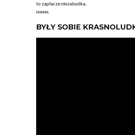
to zapłacze niezabudka,
uuuuu.
BYŁY SOBIE KRASNOLUD