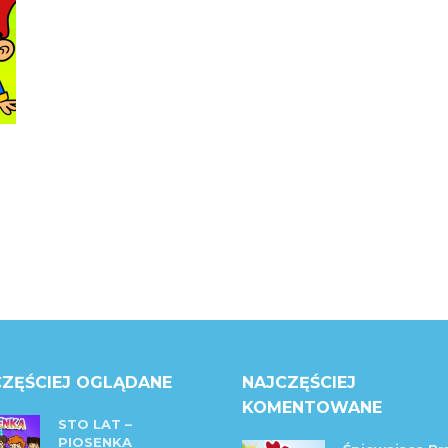
ZĘŚCIEJ OGLĄDANE
NAJCZĘŚCIEJ
KOMENTOWANE
STO LAT –
PIOSENKA