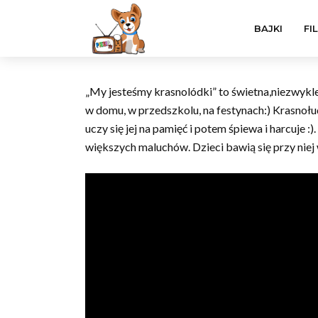
BAJKI
FI
„My jesteśmy krasnolódki” to świetna,niezwykl
w domu, w przedszkolu, na festynach:) Krasnołud
uczy się jej na pamięć i potem śpiewa i harcuje :
większych maluchów. Dzieci bawią się przy niej