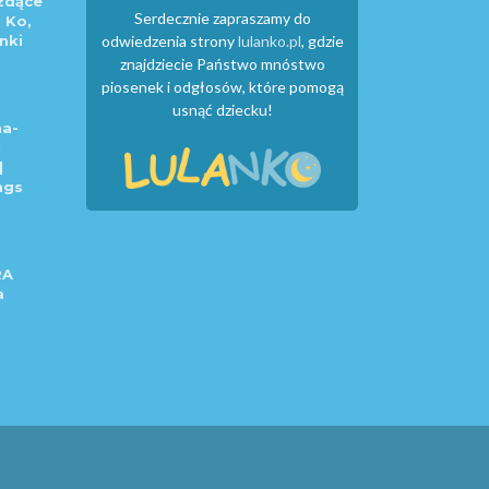
zdące
Serdecznie zapraszamy do
 Ko,
nki
odwiedzenia strony
lulanko.pl
, gdzie
znajdziecie Państwo mnóstwo
piosenek i odgłosów, które pomogą
usnąć dziecku!
a-
|
|
ngs
RA
a