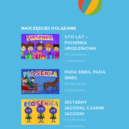
NAJCZĘŚCIEJ OGLĄDANE
STO LAT –
PIOSENKA
URODZINOWA
49 130 odsłon
1 minut temu
PADA ŚNIEG, PADA
ŚNIEG
45 868 odsłon
2 minut temu
JESTEŚMY
JAGÓDKI, CZARNE
JAGÓDKI
31 649 odsłon
2 minut temu