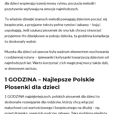
dla dzieci wspierają rozwój mowy, rytmu, poczucia melodii i
pozytywnie wpływają na emocje najmłodszych.
To właśnie dźwięki znanych melodii pomagają dzieciom poczuć się
bezpiecznie, a przyjazne teksty pełne rymów i zabawy – koją i
uspokajają. Jeśli szukasz piosenek do snu lub chcesz stworzyć
przyjemne tło dźwiękowe w pokoju dziecka, ta godzinna kompilacja
to doskonały wybór.
Muzyka dla dzieci od zawsze była ważnym elementem wychowania
i codziennej rutyny – śpiewanki i kołysanki towarzyszą dzieciom od
najmłodszych lat. Warto korzystać z ich magicznej mocy także dziś,
w domowym zaciszu.
1 GODZINA – Najlepsze Polskie
Piosenki dla dzieci
1 GODZINA najpiękniejszych, polskich piosenek dla dzieci to
doskonałe rozwiązanie dla rodziców, którzy chcą włączyć
maluchowi coś wartościowego i bezpiecznego na dłużej – np.
przed drzemką, snem lub podczas zabawy. Taka godzinna playlista