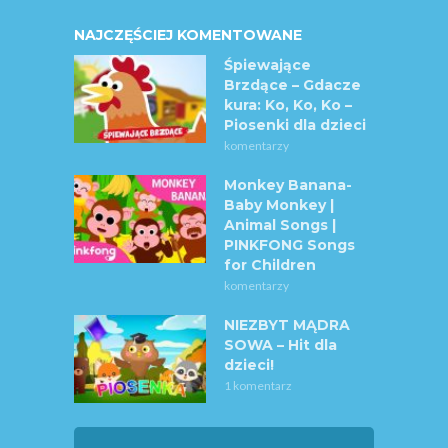
NAJCZĘŚCIEJ KOMENTOWANE
Śpiewające
Brzdące – Gdacze
kura: Ko, Ko, Ko –
Piosenki dla dzieci
komentarzy
Monkey Banana-
Baby Monkey |
Animal Songs |
PINKFONG Songs
for Children
komentarzy
NIEZBYT MĄDRA
SOWA – Hit dla
dzieci!
1 komentarz