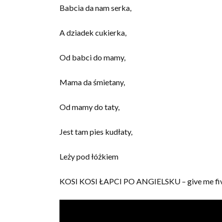
Babcia da nam serka,
A dziadek cukierka,
Od babci do mamy,
Mama da śmietany,
Od mamy do taty,
Jest tam pies kudłaty,
Leży pod łóżkiem
KOSI KOSI ŁAPCI PO ANGIELSKU – give me five