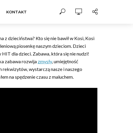
KONTAKT
na z dzieciństwa? Kto się nie bawił w Kosi, Kosi
koleniową piosenkę naszym dzieciom. Dzieci
 HIT dla dzieci. Zabawa, która się nie nudzi!
aka zabawa rozwija
zmysły
, umiejętność
h rekwizytów, wystarczą nasze i naszego
ysłem na spędzenie czasu z maluchem.