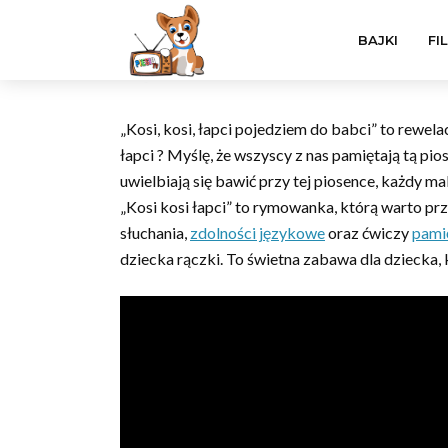
BAJKI
FI
„Kosi, kosi, łapci pojedziem do babci” to rewela
łapci ? Myślę, że wszyscy z nas pamiętają tą p
uwielbiają się bawić przy tej piosence, każdy ma
„Kosi kosi łapci” to rymowanka, którą warto p
słuchania,
zdolności językowe
oraz ćwiczy
pami
dziecka rączki. To świetna zabawa dla dziecka, 