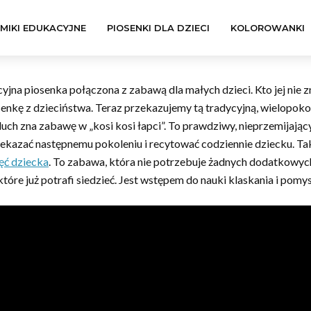
LMIKI EDUKACYJNE
PIOSENKI DLA DZIECI
KOLOROWANKI
cyjna piosenka połączona z zabawą dla małych dzieci. Kto jej nie z
iosenkę z dzieciństwa. Teraz przekazujemy tą tradycyjną, wielopo
luch zna zabawę w „kosi kosi łapci”. To prawdziwy, nieprzemijający
rzekazać następnemu pokoleniu i recytować codziennie dziecku. T
ęć dziecka
. To zabawa, która nie potrzebuje żadnych dodatkowyc
które już potrafi siedzieć. Jest wstępem do nauki klaskania i pom