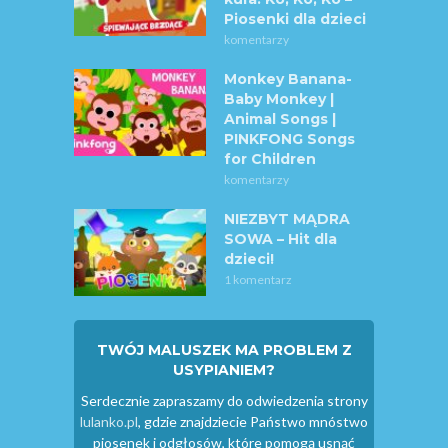
Piosenki dla dzieci
komentarzy
Monkey Banana-
Baby Monkey |
Animal Songs |
PINKFONG Songs
for Children
komentarzy
NIEZBYT MĄDRA
SOWA – Hit dla
dzieci!
1 komentarz
TWÓJ MALUSZEK MA PROBLEM Z
USYPIANIEM?
Serdecznie zapraszamy do odwiedzenia strony
lulanko.pl
, gdzie znajdziecie Państwo mnóstwo
piosenek i odgłosów, które pomogą usnąć