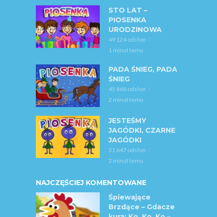
STO LAT –
PIOSENKA
URODZINOWA
49 124 odsłon
1 minut temu
PADA ŚNIEG, PADA
ŚNIEG
45 868 odsłon
2 minut temu
JESTEŚMY
JAGÓDKI, CZARNE
JAGÓDKI
31 647 odsłon
2 minut temu
NAJCZĘŚCIEJ KOMENTOWANE
Śpiewające
Brzdące – Gdacze
kura: Ko, Ko, Ko –