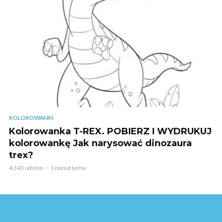
KOLOROWANKI
Kolorowanka T-REX. POBIERZ I WYDRUKUJ
kolorowankę Jak narysować dinozaura
trex?
4 343 odsłon
1 minut temu